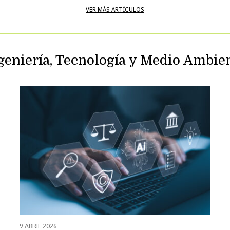
VER MÁS ARTÍCULOS
ncials versus certificacions:
Equip docent
geniería, Tecnología y Medio Ambie
9 ABRIL 2026