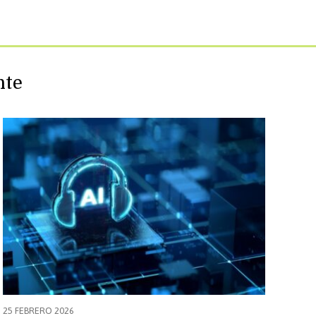
 què triem?
nte
25 FEBRERO 2026