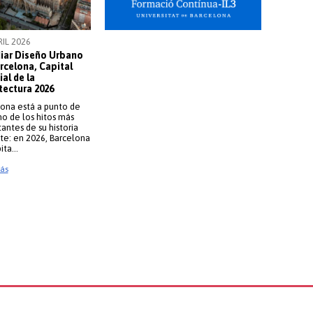
RIL 2026
iar Diseño Urbano
rcelona, Capital
al de la
tectura 2026
 del 2025
ona está a punto de
uno de los hitos más
antes de su historia
te: en 2026, Barcelona
pita…
ás