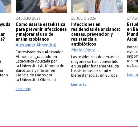
24 JULIO 2026
15 JULIO 2026
17 AB
ayuda
Cómo usar la estadística
Infecciones en
Estud
para prevenir infecciones
residencias de ancianos:
en Ba
tar
y mejorar el uso de
causas, prevención y
Mundi
es?
antimicrobianos
resistencia a
Arqui
ocredencials més sol·licitades
antibióticos
Alexander Almendral
Equip docent
Barcel
María López
vivir 
Entrevistamos a Alexander
import
Almendar, graduado en
Las residencias de personas
recien
n
Estadística Aplicada por
mayores se han convertido
es Ca
la Universitat Autònoma de
en un pilar fundamental de
Su
Barcelona y máster en
los sistemas de salud y
Leer m
ntado
Ciencia de Datos por
bienestar social en Europa….
la Universitat Oberta d…
Leer más
Leer más