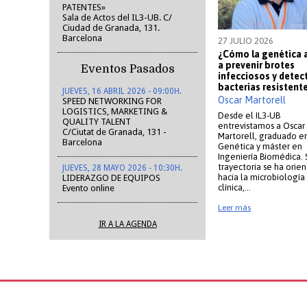
PATENTES»
Sala de Actos del IL3-UB. C/
Ciudad de Granada, 131.
Barcelona
27 JULIO 2026
¿Cómo la genética 
a prevenir brotes
Eventos Pasados
infecciosos y detec
bacterias resistent
JUEVES, 16 ABRIL 2026 - 09:00H.
Les micr
Oscar Martorell
SPEED NETWORKING FOR
LOGISTICS, MARKETING &
Desde el IL3-UB
QUALITY TALENT
entrevistamos a Oscar
C/Ciutat de Granada, 131 -
Martorell, graduado e
Barcelona
Genética y máster en
Ingeniería Biomédica. 
trayectoria se ha orie
JUEVES, 28 MAYO 2026 - 10:30H.
hacia la microbiología
LIDERAZGO DE EQUIPOS
clínica,…
Evento online
Leer más
IR A LA AGENDA