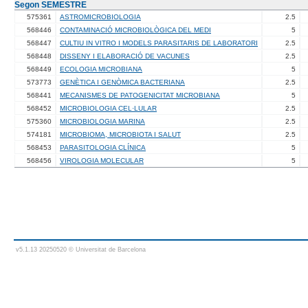
Segon SEMESTRE
575361
ASTROMICROBIOLOGIA
2.5
568446
CONTAMINACIÓ MICROBIOLÒGICA DEL MEDI
5
568447
CULTIU IN VITRO I MODELS PARASITARIS DE LABORATORI
2.5
568448
DISSENY I ELABORACIÓ DE VACUNES
2.5
568449
ECOLOGIA MICROBIANA
5
573773
GENÈTICA I GENÒMICA BACTERIANA
2.5
568441
MECANISMES DE PATOGENICITAT MICROBIANA
5
568452
MICROBIOLOGIA CEL·LULAR
2.5
575360
MICROBIOLOGIA MARINA
2.5
574181
MICROBIOMA, MICROBIOTA I SALUT
2.5
568453
PARASITOLOGIA CLÍNICA
5
568456
VIROLOGIA MOLECULAR
5
v5.1.13 20250520 © Universitat de Barcelona