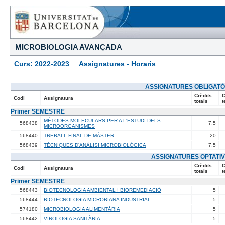
MICROBIOLOGIA AVANÇADA
Curs: 2022-2023 Assignatures - Horaris
ASSIGNATURES OBLIGATÒ
Crèdits
C
Codi
Assignatura
totals
t
Primer SEMESTRE
MÈTODES MOLECULARS PER A L'ESTUDI DELS
568438
7.5
MICROORGANISMES
568440
TREBALL FINAL DE MÀSTER
20
568439
TÈCNIQUES D'ANÀLISI MICROBIOLÒGICA
7.5
ASSIGNATURES OPTATI
Crèdits
C
Codi
Assignatura
totals
t
Primer SEMESTRE
568443
BIOTECNOLOGIA AMBIENTAL I BIOREMEDIACIÓ
5
568444
BIOTECNOLOGIA MICROBIANA INDUSTRIAL
5
574180
MICROBIOLOGIA ALIMENTÀRIA
5
568442
VIROLOGIA SANITÀRIA
5