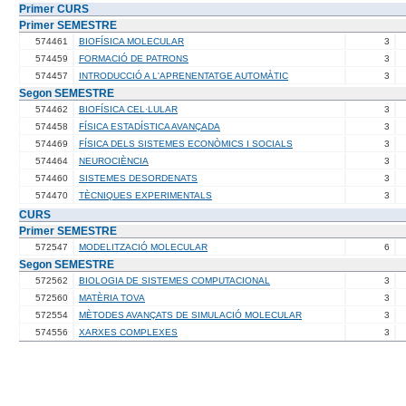
Primer CURS
Primer SEMESTRE
574461
BIOFÍSICA MOLECULAR
3
574459
FORMACIÓ DE PATRONS
3
574457
INTRODUCCIÓ A L'APRENENTATGE AUTOMÀTIC
3
Segon SEMESTRE
574462
BIOFÍSICA CEL·LULAR
3
574458
FÍSICA ESTADÍSTICA AVANÇADA
3
574469
FÍSICA DELS SISTEMES ECONÒMICS I SOCIALS
3
574464
NEUROCIÈNCIA
3
574460
SISTEMES DESORDENATS
3
574470
TÈCNIQUES EXPERIMENTALS
3
CURS
Primer SEMESTRE
572547
MODELITZACIÓ MOLECULAR
6
Segon SEMESTRE
572562
BIOLOGIA DE SISTEMES COMPUTACIONAL
3
572560
MATÈRIA TOVA
3
572554
MÈTODES AVANÇATS DE SIMULACIÓ MOLECULAR
3
574556
XARXES COMPLEXES
3