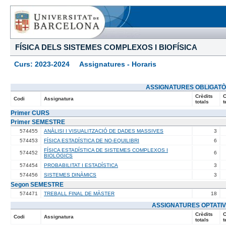
FÍSICA DELS SISTEMES COMPLEXOS I BIOFÍSICA
Curs: 2023-2024 Assignatures - Horaris
ASSIGNATURES OBLIGATÒ
Crèdits
C
Codi
Assignatura
totals
t
Primer CURS
Primer SEMESTRE
574455
ANÀLISI I VISUALITZACIÓ DE DADES MASSIVES
3
574453
FÍSICA ESTADÍSTICA DE NO-EQUILIBRI
6
FÍSICA ESTADÍSTICA DE SISTEMES COMPLEXOS I
574452
6
BIOLÒGICS
574454
PROBABILITAT I ESTADÍSTICA
3
574456
SISTEMES DINÀMICS
3
Segon SEMESTRE
574471
TREBALL FINAL DE MÀSTER
18
ASSIGNATURES OPTATI
Crèdits
C
Codi
Assignatura
totals
t