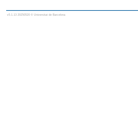
v5.1.13 20250520 © Universitat de Barcelona