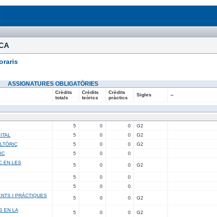
ICA
raris
ASSIGNATURES OBLIGATÒRIES
Crèdits
Crèdits
Crèdits
Sigles
--
totals
teòrics
pràctics
5
0
0
G2
ITAL
5
0
0
G2
LTÒRIC
5
0
0
G2
IC
5
0
0
C EN LES
5
0
0
G2
5
0
0
5
0
0
NTS I PRÀCTIQUES
5
0
0
G2
S EN LA
5
0
0
G2