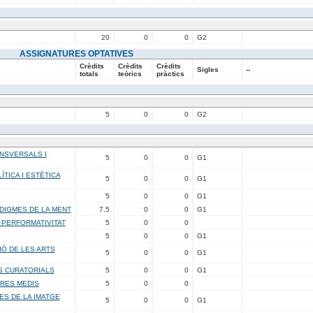
20
0
0
G2
ASSIGNATURES OPTATIVES
Crèdits
Crèdits
Crèdits
Sigles
--
totals
teòrics
pràctics
5
0
0
G2
ANSVERSALS I
5
0
0
G1
ÍTICA I ESTÈTICA
5
0
0
G1
5
0
0
G1
ADIGMES DE LA MENT
7.5
0
0
G1
I PERFORMATIVITAT
5
0
0
5
0
0
G1
IÓ DE LES ARTS
5
0
0
G1
S CURATORIALS
5
0
0
G1
TRES MEDIS
5
0
0
S DE LA IMATGE
5
0
0
G1