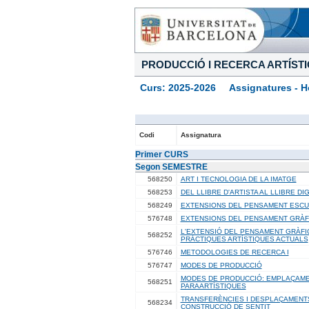
PRODUCCIÓ I RECERCA ARTÍST
Curs: 2025-2026 Assignatures - Ho
Codi
Assignatura
Primer CURS
Segon SEMESTRE
568250
ART I TECNOLOGIA DE LA IMATGE
568253
DEL LLIBRE D'ARTISTA AL LLIBRE DIG
568249
EXTENSIONS DEL PENSAMENT ESCU
576748
EXTENSIONS DEL PENSAMENT GRÀF
L'EXTENSIÓ DEL PENSAMENT GRÀFI
568252
PRÀCTIQUES ARTÍSTIQUES ACTUALS
576746
METODOLOGIES DE RECERCA I
576747
MODES DE PRODUCCIÓ
MODES DE PRODUCCIÓ: EMPLAÇAME
568251
PARAARTÍSTIQUES
TRANSFERÈNCIES I DESPLAÇAMENT
568234
CONSTRUCCIÓ DE SENTIT