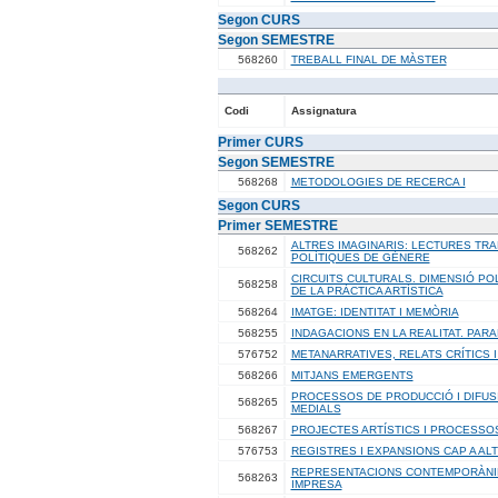
Segon CURS
Segon SEMESTRE
568260
TREBALL FINAL DE MÀSTER
Codi
Assignatura
Primer CURS
Segon SEMESTRE
568268
METODOLOGIES DE RECERCA I
Segon CURS
Primer SEMESTRE
ALTRES IMAGINARIS: LECTURES TR
568262
POLÍTIQUES DE GÈNERE
CIRCUITS CULTURALS. DIMENSIÓ POL
568258
DE LA PRÀCTICA ARTÍSTICA
568264
IMATGE: IDENTITAT I MEMÒRIA
568255
INDAGACIONS EN LA REALITAT. PAR
576752
METANARRATIVES, RELATS CRÍTICS 
568266
MITJANS EMERGENTS
PROCESSOS DE PRODUCCIÓ I DIFUS
568265
MEDIALS
568267
PROJECTES ARTÍSTICS I PROCESSO
576753
REGISTRES I EXPANSIONS CAP A AL
REPRESENTACIONS CONTEMPORÀNIE
568263
IMPRESA