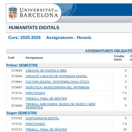
HUMANITATS DIGITALS
Curs: 2025-2026 Assignatures - Horaris
ASSIGNATURES OBLIGATÒ
Crèdits
C
Codi
Assignatura
totals
t
Primer SEMESTRE
573695
CREACIÓ DE PORTALS WEB
5
573696
CREACIÓ I GESTIÓ DE PATRIMONI DIGITAL
5
573694
CULTURA DIGITAL: EPISTEMOLOGIA I ÈTICA
5
573697
DIDÀCTICA I MUSEOGRAFIA DEL PATRIMONI
5
573711
PRÀCTIQUES
7.5
573712
TREBALL FINAL DE MÀSTER
10
TREBALL AMB DADES: BASES DE DADES I WEB
573698
5
SEMÀNTICA
Segon SEMESTRE
573700
CARTOGRAFIA DIGITAL
5
573711
PRÀCTIQUES
7.5
573712
TREBALL FINAL DE MÀSTER
10