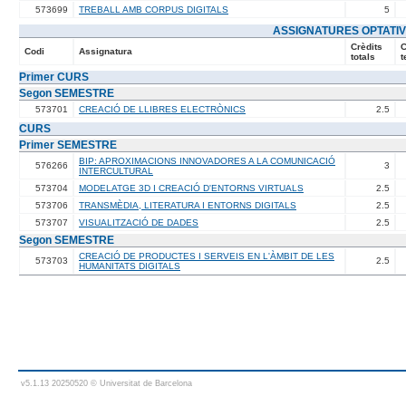
573699
TREBALL AMB CORPUS DIGITALS
5
ASSIGNATURES OPTATI
Crèdits
C
Codi
Assignatura
totals
t
Primer CURS
Segon SEMESTRE
573701
CREACIÓ DE LLIBRES ELECTRÒNICS
2.5
CURS
Primer SEMESTRE
BIP: APROXIMACIONS INNOVADORES A LA COMUNICACIÓ
576266
3
INTERCULTURAL
573704
MODELATGE 3D I CREACIÓ D'ENTORNS VIRTUALS
2.5
573706
TRANSMÈDIA, LITERATURA I ENTORNS DIGITALS
2.5
573707
VISUALITZACIÓ DE DADES
2.5
Segon SEMESTRE
CREACIÓ DE PRODUCTES I SERVEIS EN L'ÀMBIT DE LES
573703
2.5
HUMANITATS DIGITALS
v5.1.13 20250520 © Universitat de Barcelona