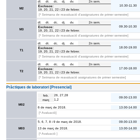
dl.
dt.
dc.
dj.
dv.
2n sem.
10.30-11.30
Exclosos:
M2
19, 20, 21, 22 i 23 de febrer.
[* Setmana de reavaluació d'assignatures de primer semestre]
dl.
dt.
dc.
dj.
dv.
2n sem.
09.30-10.30
Exclosos:
M3
19, 20, 21, 22 i 23 de febrer.
[* Setmana de reavaluació d'assignatures de primer semestre]
dl.
dt.
dc.
dj.
dv.
2n sem.
18.00-19.00
Exclosos:
T1
19, 20, 21, 22 i 23 de febrer.
[* Setmana de reavaluació d'assignatures de primer semestre]
dl.
dt.
dc.
dj.
dv.
2n sem.
17.00-18.00
Exclosos:
T2
19, 20, 21, 22 i 23 de febrer.
[* Setmana de reavaluació assignatures de primer semestre]
Pràctiques de laboratori [Presencial]
26, 27,28
feb.
09.00-13.00
1,2
març
M02
6 de març de 2018.
13.00-14.00
[* Avaluació]
5, 6, 7, 8 i 9 de març de 2018.
09.00-13.00
M03
13 de març de 2018.
13.00-14.00
[* Avaluació ]