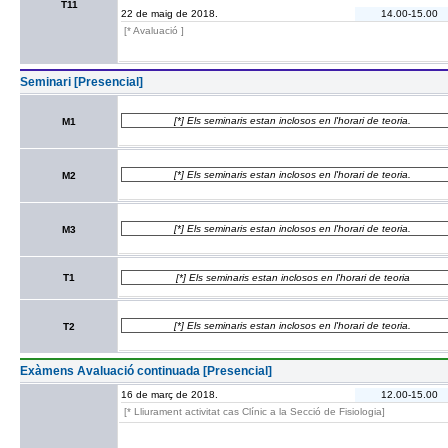
T11
22 de maig de 2018.
14.00-15.00
[* Avaluació ]
Seminari [Presencial]
[*] Els seminaris estan inclosos en l'horari de teoria.
M1
[*] Els seminaris estan inclosos en l'horari de teoria.
M2
[*] Els seminaris estan inclosos en l'horari de teoria.
M3
T1
[*] Els seminaris estan inclosos en l'horari de teoria
[*] Els seminaris estan inclosos en l'horari de teoria.
T2
Exàmens Avaluació continuada [Presencial]
16 de març de 2018.
12.00-15.00
[* Lliurament activitat cas Clínic a la Secció de Fisiologia]