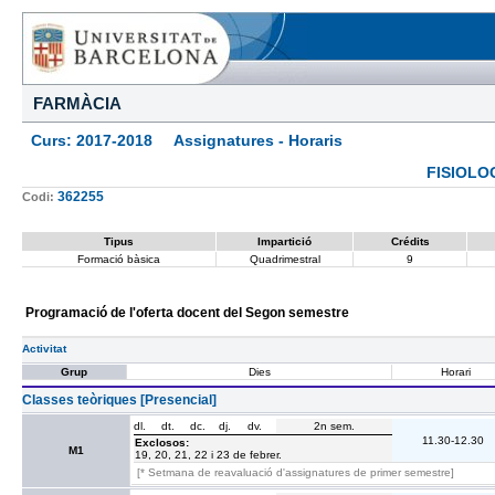
FARMÀCIA
Curs: 2017-2018 Assignatures - Horaris
FISIOLOG
362255
Codi:
Tipus
Impartició
Crédits
Formació bàsica
Quadrimestral
9
Programació de l'oferta docent del Segon semestre
Activitat
Grup
Dies
Horari
Classes teòriques [Presencial]
dl.
dt.
dc.
dj.
dv.
2n sem.
11.30-12.30
Exclosos:
M1
19, 20, 21, 22 i 23 de febrer.
[* Setmana de reavaluació d'assignatures de primer semestre]