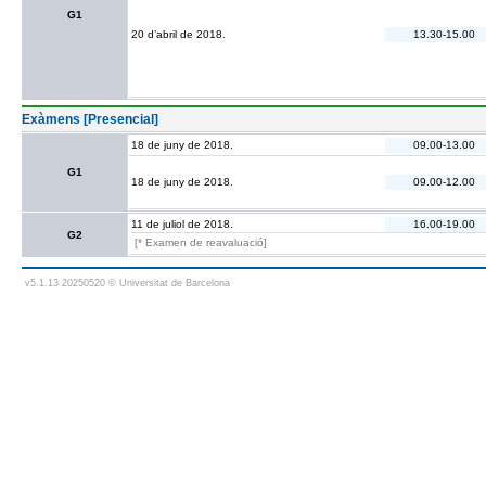
G1
20 d’abril de 2018.
13.30-15.00
Exàmens [Presencial]
18 de juny de 2018.
09.00-13.00
G1
18 de juny de 2018.
09.00-12.00
11 de juliol de 2018.
16.00-19.00
G2
[* Examen de reavaluació]
v5.1.13 20250520 © Universitat de Barcelona