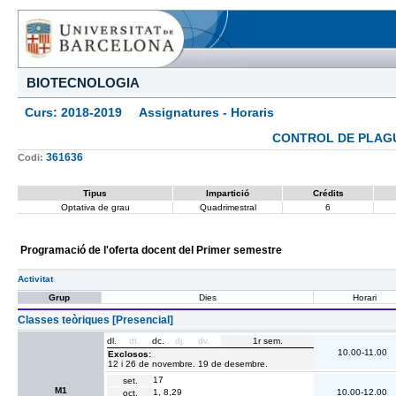
BIOTECNOLOGIA
Curs: 2018-2019 Assignatures - Horaris
CONTROL DE PLAGU
361636
Codi:
Tipus
Impartició
Crédits
Optativa de grau
Quadrimestral
6
Programació de l'oferta docent del Primer semestre
Activitat
Grup
Dies
Horari
Classes teòriques [Presencial]
dl.
dt.
dc.
dj.
dv.
1r sem.
10.00-11.00
Exclosos:
12 i 26 de novembre. 19 de desembre.
17
set.
M1
1, 8,29
10.00-12.00
oct.