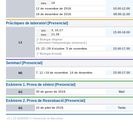
19
nov.
12 de novembre de 2018.
10.00-12.00
19 de desembre de 2018.
09.00-11.00
Pràctiques de laboratori [Presencial]
3, 10,17
oct.
15.00-18.00
21,28
nov.
[* Biologia Vegetal
L1
Laboratori Fisiopatologia (soterrani).]
15, 22 i 29 d’octubre. 5 de novembre.
15.00-17.00
[* Biologia Animal]
Seminari [Presencial]
7, 12 i 19 de novembre. 14 de desembre.
15.00-17.00
M1
Exàmens 1. Prova de síntesi [Presencial]
30 de gener de 2019.
Matí
G1
Exàmens 2. Prova de Reavaluació [Presencial]
10 de juliol de 2019.
Tarda
G1
v5.1.13 20250520 © Universitat de Barcelona