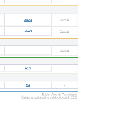
labA3
Català
labA3
Català
Català
A13
-
M4
-
Edició: Àrea de Tecnologies
Última actualització o validació:Aug 8, 2026