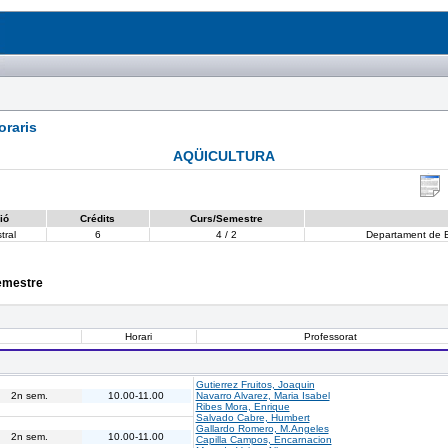
raris
AQÜICULTURA
ió
Crédits
Curs/Semestre
tral
6
4 / 2
Departament de Bi
semestre
Horari
Professorat
Gutierrez Fruitos, Joaquin
2n sem.
10.00-11.00
Navarro Alvarez, Maria Isabel
Ribes Mora, Enrique
Salvado Cabre, Humbert
Gallardo Romero, M.Angeles
2n sem.
10.00-11.00
Capilla Campos, Encarnacion