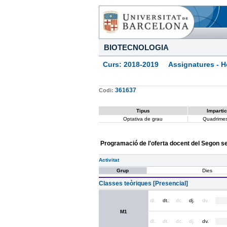
BIOTECNOLOGIA
Curs: 2018-2019 Assignatures - Ho
361637
Codi:
Tipus
Impartic
Optativa de grau
Quadrimes
Programació de l'oferta docent del Segon 
Activitat
Grup
Dies
Classes teòriques [Presencial]
dl.
dt.
dc.
dj.
dv.
M1
dl.
dt.
dc.
dj.
dv.