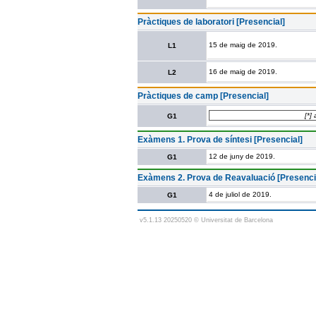
Pràctiques de laboratori [Presencial]
15 de maig de 2019.
L1
16 de maig de 2019.
L2
Pràctiques de camp [Presencial]
[*]
G1
Exàmens 1. Prova de síntesi [Presencial]
12 de juny de 2019.
G1
Exàmens 2. Prova de Reavaluació [Presenci
4 de juliol de 2019.
G1
v5.1.13 20250520 © Universitat de Barcelona