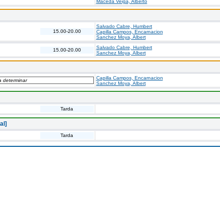
Maceda Veiga, Alberto
Salvado Cabre, Humbert
15.00-20.00
Capilla Campos, Encarnacion
Sanchez Moya, Albert
Salvado Cabre, Humbert
15.00-20.00
Sanchez Moya, Albert
Capilla Campos, Encarnacion
 a determinar
Sanchez Moya, Albert
Tarda
al]
Tarda