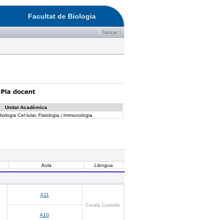
Facultat de Biologia
Tancar
Unitat Acadèmica
ologia Cel·lular, Fisiologia i Immunologia
Aula
Llengua
A11
Català Castellà
A10