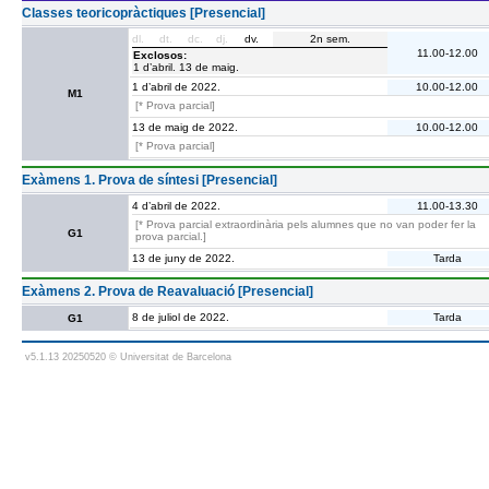
Classes teoricopràctiques [Presencial]
dl.
dt.
dc.
dj.
dv.
2n sem.
11.00-12.00
Exclosos:
1 d’abril. 13 de maig.
1 d’abril de 2022.
10.00-12.00
M1
[* Prova parcial]
13 de maig de 2022.
10.00-12.00
[* Prova parcial]
Exàmens 1. Prova de síntesi [Presencial]
4 d’abril de 2022.
11.00-13.30
[* Prova parcial extraordinària pels alumnes que no van poder fer la
G1
prova parcial.]
13 de juny de 2022.
Tarda
Exàmens 2. Prova de Reavaluació [Presencial]
8 de juliol de 2022.
Tarda
G1
v5.1.13 20250520 © Universitat de Barcelona