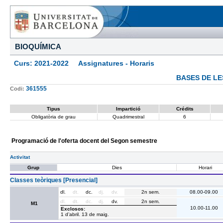
BIOQUÍMICA
Curs: 2021-2022 Assignatures - Horaris
BASES DE L
361555
Codi:
Tipus
Impartició
Crédits
Obligatòria de grau
Quadrimestral
6
Programació de l'oferta docent del Segon semestre
Activitat
Grup
Dies
Horari
Classes teòriques [Presencial]
dl.
dt.
dc.
dj.
dv.
2n sem.
08.00-09.00
dl.
dt.
dc.
dj.
dv.
2n sem.
M1
10.00-11.00
Exclosos:
1 d’abril. 13 de maig.