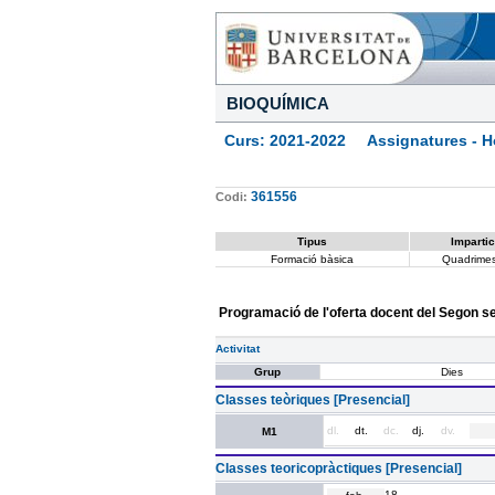
BIOQUÍMICA
Curs: 2021-2022 Assignatures - Ho
361556
Codi:
Tipus
Impartic
Formació bàsica
Quadrimes
Programació de l'oferta docent del Segon 
Activitat
Grup
Dies
Classes teòriques [Presencial]
dl.
dt.
dc.
dj.
dv.
M1
Classes teoricopràctiques [Presencial]
18