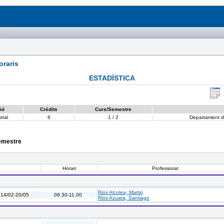
raris
ESTADÍSTICA
ió
Crédits
Curs/Semestre
tral
6
1 / 2
Departament de
semestre
Horari
Professorat
Rios Alcolea, Martin
14/02-20/05
09.30-11.00
Rios Azuara, Santiago