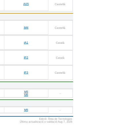
A05
Castellà
iM4
Castellà
iA1
Català
iP2
Català
iP3
Castellà
M5
-
M6
M5
-
Edició: Àrea de Tecnologies
Última actualització o validació:Aug 7, 2026