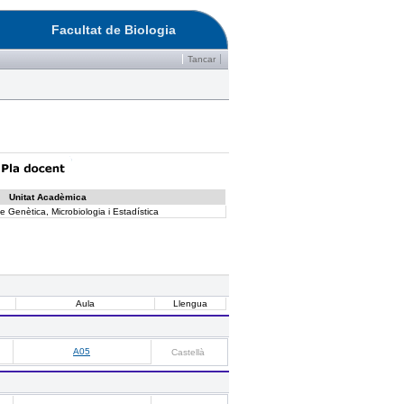
Facultat de Biologia
Tancar
Unitat Acadèmica
 Genètica, Microbiologia i Estadística
Aula
Llengua
A05
Castellà