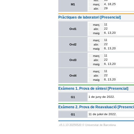
feb.
4, 18,25
M1
març
29
abr.
Pràctiques de laboratori [Presencial]
11
març
22
Ord1
abr.
6, 13,20
maig
11
març
22
Ord2
abr.
6, 13,20
maig
11
març
22
Ord3
abr.
6, 13,20
maig
11
març
22
Ord4
abr.
6, 13,20
maig
Exàmens 1. Prova de síntesi [Presencial]
1 de juny de 2022.
G1
Exàmens 2. Prova de Reavaluació [Presenci
11 de juliol de 2022.
G1
v5.1.13 20250520 © Universitat de Barcelona