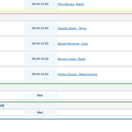
08.00-10.00
Rios Alcolea, Martin
08.00-10.00
Garrido Martin, Diego
08.00-10.00
Basart Alpuente, Sara
08.00-10.00
Bernal Casas, David
08.00-10.00
Nuñez Gomez, Maria Antonia
Matí
al]
Matí