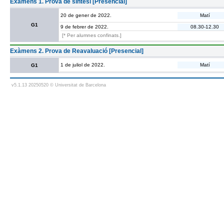
Exàmens 1. Prova de síntesi [Presencial]
20 de gener de 2022.
Matí
G1
9 de febrer de 2022.
08.30-12.30
[* Per alumnes confinats.]
Exàmens 2. Prova de Reavaluació [Presencial]
1 de juliol de 2022.
Matí
G1
v5.1.13 20250520 © Universitat de Barcelona