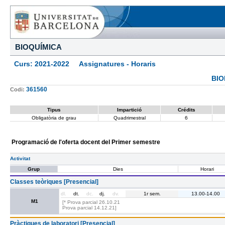
BIOQUÍMICA
Curs: 2021-2022 Assignatures - Horaris
BIO
361560
Codi:
Tipus
Impartició
Crédits
Obligatòria de grau
Quadrimestral
6
Programació de l'oferta docent del Primer semestre
Activitat
Grup
Dies
Horari
Classes teòriques [Presencial]
dl.
dt.
dc.
dj.
dv.
1r sem.
13.00-14.00
M1
[* Prova parcial 26.10.21
Prova parcial 14.12.21]
Pràctiques de laboratori [Presencial]