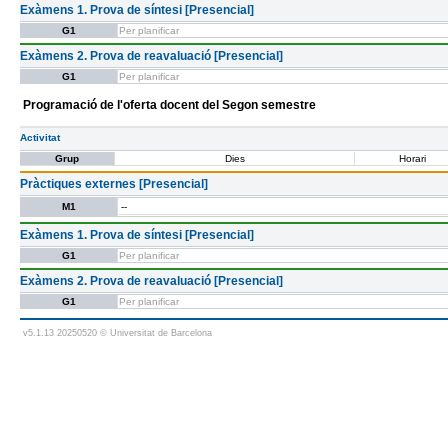
Exàmens 1. Prova de síntesi [Presencial]
G1
Per planificar
Exàmens 2. Prova de reavaluació [Presencial]
G1
Per planificar
Programació de l'oferta docent del Segon semestre
Activitat
Grup
Dies
Horari
Pràctiques externes [Presencial]
M1
--
Exàmens 1. Prova de síntesi [Presencial]
G1
Per planificar
Exàmens 2. Prova de reavaluació [Presencial]
G1
Per planificar
v5.1.13 20250520 © Universitat de Barcelona