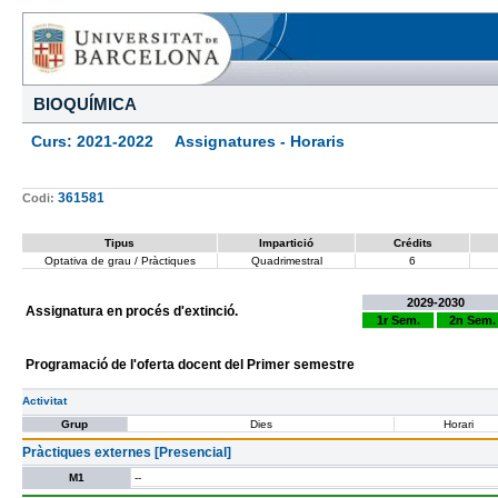
BIOQUÍMICA
Curs: 2021-2022 Assignatures - Horaris
361581
Codi:
Tipus
Impartició
Crédits
Optativa de grau / Pràctiques
Quadrimestral
6
2029-2030
Assignatura en procés d'extinció.
1r Sem.
2n Sem.
Programació de l'oferta docent del Primer semestre
Activitat
Grup
Dies
Horari
Pràctiques externes [Presencial]
M1
--