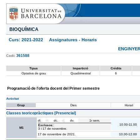
BIOQUÍMICA
Curs: 2021-2022 Assignatures - Horaris
ENGINYER
361588
Codi:
Tipus
Impartició
Crédits
Optativa de grau
Quadrimestral
6
Programació de l'oferta docent del Primer semestre
Activitat
Grup
Dies
Horari
Classes teoricopràctiques [Presencial]
dl.
dt.
dc.
dj.
dv.
1r sem.
10.00-11.00
Exclosos:
M1
3 i 17 de novembre.
17 de novembre de 2021.
10.00-12.00