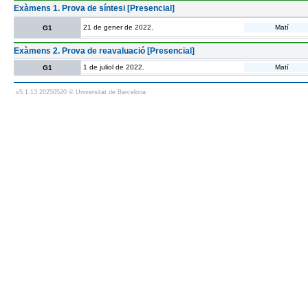
Exàmens 1. Prova de síntesi [Presencial]
21 de gener de 2022.
Matí
G1
Exàmens 2. Prova de reavaluació [Presencial]
1 de juliol de 2022.
Matí
G1
v5.1.13 20250520 © Universitat de Barcelona