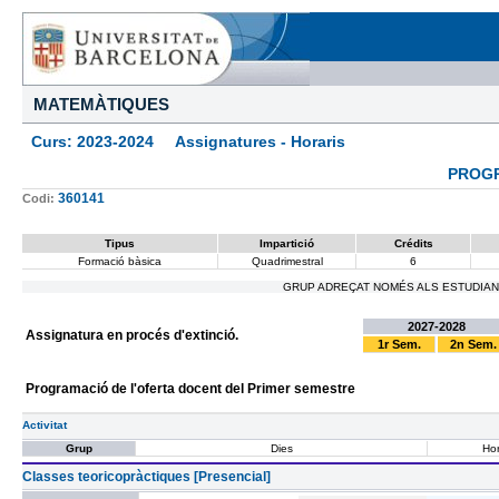
MATEMÀTIQUES
Curs: 2023-2024 Assignatures - Horaris
PROGR
360141
Codi:
Tipus
Impartició
Crédits
Formació bàsica
Quadrimestral
6
GRUP ADREÇAT NOMÉS ALS ESTUDIANT
2027-2028
Assignatura en procés d'extinció.
1r Sem.
2n Sem.
Programació de l'oferta docent del Primer semestre
Activitat
Grup
Dies
Hor
Classes teoricopràctiques [Presencial]