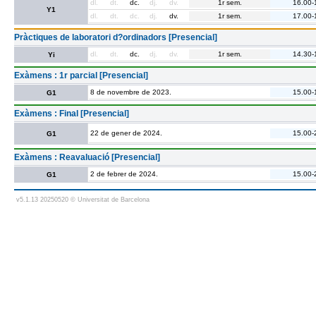
dl.
dt.
dc.
dj.
dv.
1r sem.
16.00-
Y1
dl.
dt.
dc.
dj.
dv.
1r sem.
17.00-
Pràctiques de laboratori d?ordinadors [Presencial]
dl.
dt.
dc.
dj.
dv.
1r sem.
14.30-
Yi
Exàmens : 1r parcial [Presencial]
8 de novembre de 2023.
15.00-
G1
Exàmens : Final [Presencial]
22 de gener de 2024.
15.00-
G1
Exàmens : Reavaluació [Presencial]
2 de febrer de 2024.
15.00-
G1
v5.1.13 20250520 © Universitat de Barcelona