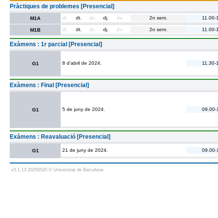
Pràctiques de problemes [Presencial]
dl.
dt.
dc.
dj.
dv.
2n sem.
11.00-
M1A
dl.
dt.
dc.
dj.
dv.
2n sem.
11.00-
M1B
Exàmens : 1r parcial [Presencial]
8 d’abril de 2024.
11.30-
G1
Exàmens : Final [Presencial]
5 de juny de 2024.
09.00-
G1
Exàmens : Reavaluació [Presencial]
21 de juny de 2024.
09.00-
G1
v5.1.13 20250520 © Universitat de Barcelona