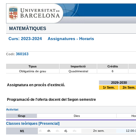
MATEMÀTIQUES
Curs: 2023-2024 Assignatures - Horaris
360163
Codi:
Tipus
Impartició
Crédits
Obligatòria de grau
Quadrimestral
6
2029-2030
Assignatura en procés d'extinció.
1r Sem.
2n Sem.
Programació de l'oferta docent del Segon semestre
Activitat
Grup
Dies
Hor
Classes teòriques [Presencial]
dl.
dt.
dc.
dj.
dv.
2n sem.
12.00-
M1