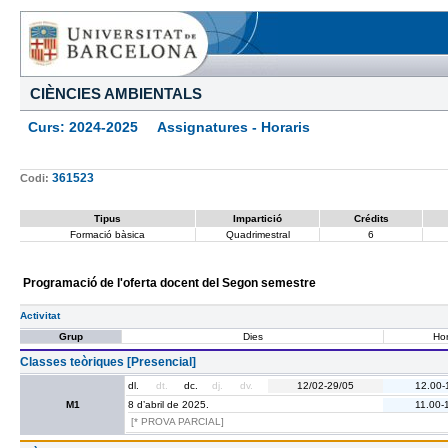
CIÈNCIES AMBIENTALS
Curs: 2024-2025 Assignatures - Horaris
361523
Codi:
Tipus
Impartició
Crédits
Formació bàsica
Quadrimestral
6
Programació de l'oferta docent del Segon semestre
Activitat
Grup
Dies
Hor
Classes teòriques [Presencial]
dl.
dt.
dc.
dj.
dv.
12/02-29/05
12.00-
M1
8 d’abril de 2025.
11.00-
[* PROVA PARCIAL]