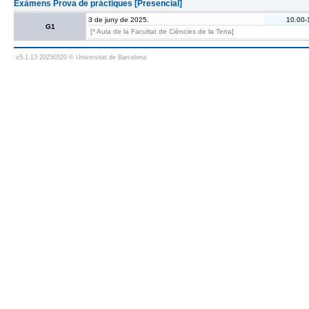
Exàmens Prova de pràctiques [Presencial]
3 de juny de 2025.
10.00-
G1
[* Aula de la Facultat de Ciències de la Terra]
v5.1.13 20250520 © Universitat de Barcelona