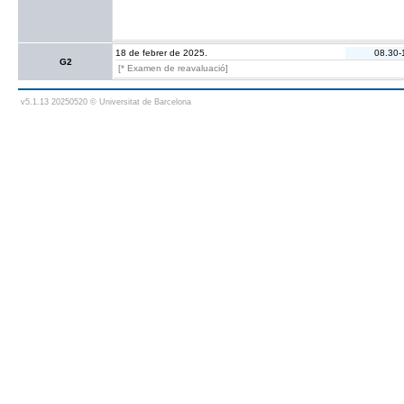
18 de febrer de 2025.
08.30-
G2
[* Examen de reavaluació]
v5.1.13 20250520 © Universitat de Barcelona