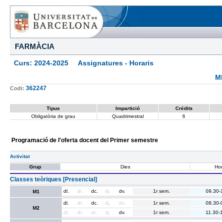
FARMÀCIA
Curs: 2024-2025 Assignatures - Horaris
M
362247
Codi:
Tipus
Impartició
Crédits
Obligatòria de grau
Quadrimestral
6
Programació de l'oferta docent del Primer semestre
Activitat
Grup
Dies
Hor
Classes teòriques [Presencial]
dl.
dt.
dc.
dj.
dv.
1r sem.
09.30-
M1
dl.
dt.
dc.
dj.
dv.
1r sem.
08.30-
M2
dl.
dt.
dc.
dj.
dv.
1r sem.
11.30-