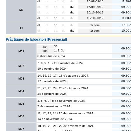
dl.
dt.
dc.
dj.
dv.
16/09-09/10
11.30-
dl.
dt.
dc.
dj.
dv.
16/09-09/10
09.30-
M3
dl.
dt.
dc.
dj.
dv.
10/10-20/12
09.30-
dl.
dt.
dc.
dj.
dv.
10/10-20/12
11.30-
dl.
dt.
dc.
dj.
dv.
1r sem.
17.00-
T1
dl.
dt.
dc.
dj.
dv.
1r sem.
15.00-
Pràctiques de laboratori [Presencial]
30
set.
09.30-
1, 2, 3,4
oct.
M01
3 d’octubre de 2024.
09.30-
7, 8, 9, 10 i 11 d’octubre de 2024.
09.30-
M02
10 d’octubre de 2024.
09.30-
14, 15, 16, 17 i 18 d’octubre de 2024.
09.30-
M03
17 d’octubre de 2024.
09.30-
21, 22, 23, 24 i 25 d’octubre de 2024.
09.30-
M04
24 d’octubre de 2024.
09.30-
4, 5, 6, 7 i 8 de novembre de 2024.
09.30-
M05
7 de novembre de 2024.
09.30-
11, 12, 13, 14 i 15 de novembre de 2024.
09.30-
M06
14 de novembre de 2024.
09.30-
18, 19, 20, 21 i 22 de novembre de 2024.
09.30-
M07