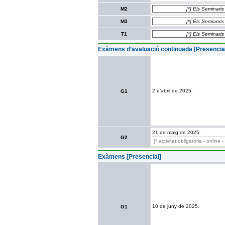
M2
[*] Els Seminaris
M3
[*] Els Semianris
T1
[*] Els Seminaris
Exàmens d’avaluació continuada [Presencia
2 d’abril de 2025.
G1
21 de maig de 2025.
G2
[* activitat obligatòria - online
Exàmens [Presencial]
10 de juny de 2025.
G1