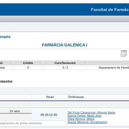
Facultat de Farmàci
raris
FARMÀCIA GALÈNICA I
ió
Crédits
Curs/Semestre
tral
6
3 / 2
Departament de Farmàc
semestre
Horari
Professorat
2n sem.
Del Pozo Carrascosa, Alfonso Maria
09.30-10.30
Garcia Celma, Maria Jose
.
Oliva Herrera, Mireia
Garcia Montoya, Encarnacion
ssignatures de primer semestre]