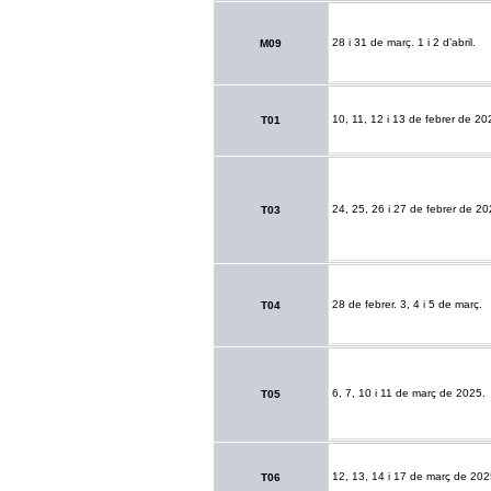
28 i 31 de març. 1 i 2 d’abril.
M09
10, 11, 12 i 13 de febrer de 20
T01
24, 25, 26 i 27 de febrer de 20
T03
28 de febrer. 3, 4 i 5 de març.
T04
6, 7, 10 i 11 de març de 2025.
T05
12, 13, 14 i 17 de març de 202
T06