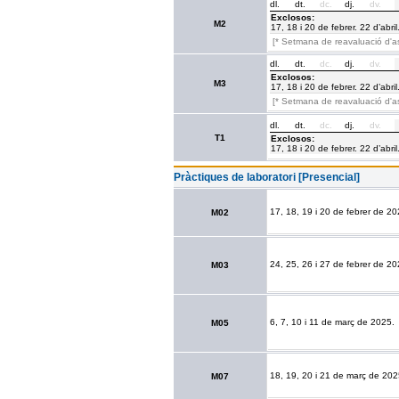
dl.
dt.
dc.
dj.
dv.
Exclosos:
M2
17, 18 i 20 de febrer. 22 d’abril
[* Setmana de reavaluació d'a
dl.
dt.
dc.
dj.
dv.
Exclosos:
M3
17, 18 i 20 de febrer. 22 d’abril
[* Setmana de reavaluació d'a
dl.
dt.
dc.
dj.
dv.
T1
Exclosos:
17, 18 i 20 de febrer. 22 d’abril
Pràctiques de laboratori [Presencial]
17, 18, 19 i 20 de febrer de 20
M02
24, 25, 26 i 27 de febrer de 20
M03
6, 7, 10 i 11 de març de 2025.
M05
18, 19, 20 i 21 de març de 202
M07