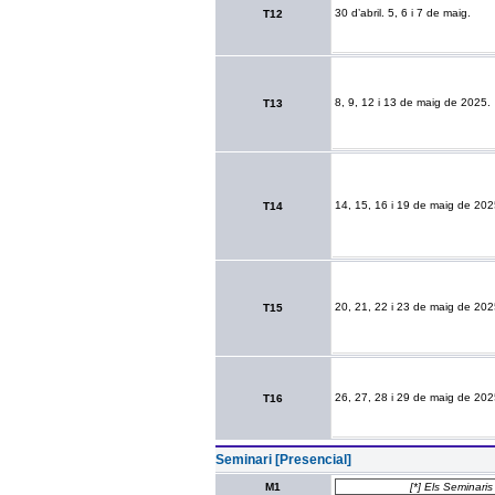
30 d’abril. 5, 6 i 7 de maig.
T12
8, 9, 12 i 13 de maig de 2025.
T13
14, 15, 16 i 19 de maig de 202
T14
20, 21, 22 i 23 de maig de 202
T15
26, 27, 28 i 29 de maig de 202
T16
Seminari [Presencial]
M1
[*] Els Seminaris