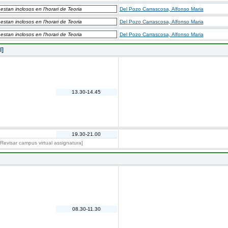
 estan inclosos en l'horari de Teoria
Del Pozo Carrascosa, Alfonso Maria
 estan inclosos en l'horari de Teoria
Del Pozo Carrascosa, Alfonso Maria
 estan inclosos en l'horari de Teoria
Del Pozo Carrascosa, Alfonso Maria
l]
13.30-14.45
19.30-21.00
 - Revisar campus virtual assignatura]
08.30-11.30