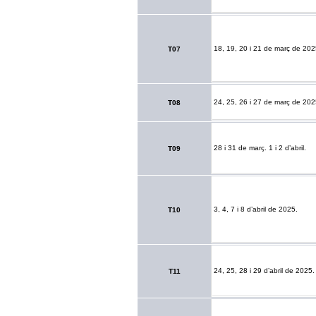
18, 19, 20 i 21 de març de 202
T07
24, 25, 26 i 27 de març de 202
T08
28 i 31 de març. 1 i 2 d’abril.
T09
3, 4, 7 i 8 d’abril de 2025.
T10
24, 25, 28 i 29 d’abril de 2025.
T11