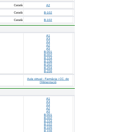
Català
A2
Català
B-102
Català
B-102
A1
A3
A4
A2
A5
B-001
B-002
B-104
B-106
B-202
B-204
B-206
Aula virtual - Farmàcia i CC. de
l'Alimentació
A1
A3
A4
A2
A5
B-001
B-002
B-104
B-102
B-105
B-106