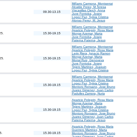
Miñarro Carmona, Montserrat
Alcalde Perez, M.Teresa
Viscasillas Clerch, Anna
09.30-13.15
Juve Fontoba, Josep
Lopez Paz, Sylvia Cristina
Alonso Perez, M. Jesus
Miñarro Carmona, Montserrat
Aparicio Pelegrin, Rosa Maria
25.
15.30-19.15
Monge Azemar, Marta
Juve Fontoba, Josep
Paterna Paterna, Jesus
Miñarro Carmona, Montserrat
Aparicio Pelegrin, Rosa Maria
Lerin Riera, Ignacio Ramon
Monge Azemar, Marta
25.
15.30-19.15
Morral Ruiz, Genoveva
Juve Fontoba, Josep
Tejero Martinez, Joaquin
Lopez Paz, Sylvia Cristina
Miñarro Carmona, Montserrat
Aparicio Pelegrin, Rosa Maria
Lopez Paz, Sylvia Cristina
15.30-19.15
Montoro Ronsano, Jose Bruno
Juarez Gimenez, Juan Carlos
Padulles Zamora, Nuria
Aparicio Pelegrin, Rosa Maria
Monge Azemar, Marta
Tejero Martinez, Joaquin
15.30-19.15
Lopez Paz, Sylvia Cristina
Montoro Ronsano, Jose Bruno
Juarez Gimenez, Juan Carlos
Paterna Paterna, Jesus
Aparicio Pelegrin, Rosa Maria
Guerrero Martinez, Marta
5.
15.30-19.15
Montoro Ronsano, Jose Bruno
Juarez Gimenez, Juan Carlos