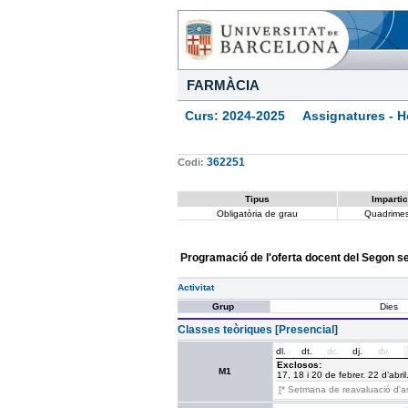
FARMÀCIA
Curs: 2024-2025 Assignatures - Ho
362251
Codi:
Tipus
Impartic
Obligatòria de grau
Quadrimes
Programació de l'oferta docent del Segon 
Activitat
Grup
Dies
Classes teòriques [Presencial]
dl.
dt.
dc.
dj.
dv.
Exclosos:
M1
17, 18 i 20 de febrer. 22 d’abril
[* Setmana de reavaluació d'a