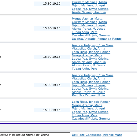
Guerrero Martinez, Marta
15.30-19.15
Tejero Martinez, Joaquin
Lopez Paz, Sylvia Cristina
Amela Navarro, Joaquin
Monge Azemar, Marta
Guerrero Martinez, Marta
Tejero Martinez, Joaquin
15.30-19.15
Alonso Perez, M. Jesus
Tubau Ariño, Pere
Casadevall Pujals, Gemma
Da silva Andrade, Fernanda Raquel
Aparicio Pelegrin, Rosa Maria
Viscasillas Clerch, Anna
Lerin Riera, Ignacio Ramon
Monge Azemar, Marta
5.
15.30-19.15
Lopez Paz, Sylvia Cristina
Amela Navarro, Joaquin
Alonso Perez, M. Jesus
Tubau Ariño, Pere
Aparicio Pelegrin, Rosa Maria
Viscasillas Clerch, Anna
Lerin Riera, Ignacio Ramon
5.
15.30-19.15
Tejero Martinez, Joaquin
Lopez Paz, Sylvia Cristina
Alonso Perez, M. Jesus
Padulles Zamora, Nuria
Lerin Riera, Ignacio Ramon
Monge Azemar, Marta
Tejero Martinez, Joaquin
5.
15.30-19.15
Lopez Paz, Sylvia Cristina
Tubau Ariño, Pere
Casadevall Pujals, Gemma
 estan inclosos en l'horari de Teoria
Del Pozo Carrascosa, Alfonso Maria