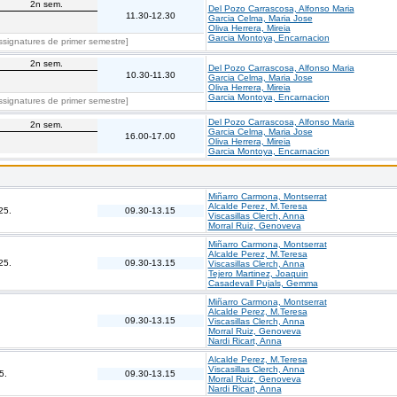
2n sem.
Del Pozo Carrascosa, Alfonso Maria
11.30-12.30
Garcia Celma, Maria Jose
.
Oliva Herrera, Mireia
Garcia Montoya, Encarnacion
ssignatures de primer semestre]
2n sem.
Del Pozo Carrascosa, Alfonso Maria
10.30-11.30
Garcia Celma, Maria Jose
.
Oliva Herrera, Mireia
Garcia Montoya, Encarnacion
ssignatures de primer semestre]
Del Pozo Carrascosa, Alfonso Maria
2n sem.
Garcia Celma, Maria Jose
16.00-17.00
Oliva Herrera, Mireia
.
Garcia Montoya, Encarnacion
Miñarro Carmona, Montserrat
Alcalde Perez, M.Teresa
25.
09.30-13.15
Viscasillas Clerch, Anna
Morral Ruiz, Genoveva
Miñarro Carmona, Montserrat
Alcalde Perez, M.Teresa
25.
09.30-13.15
Viscasillas Clerch, Anna
Tejero Martinez, Joaquin
Casadevall Pujals, Gemma
Miñarro Carmona, Montserrat
Alcalde Perez, M.Teresa
09.30-13.15
Viscasillas Clerch, Anna
Morral Ruiz, Genoveva
Nardi Ricart, Anna
Alcalde Perez, M.Teresa
Viscasillas Clerch, Anna
5.
09.30-13.15
Morral Ruiz, Genoveva
Nardi Ricart, Anna