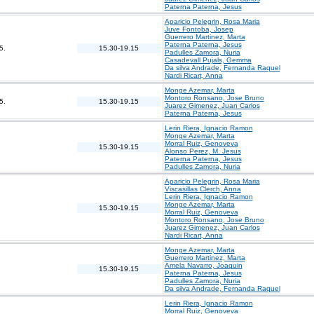
Paterna Paterna, Jesus
Aparicio Pelegrin, Rosa Maria
Juve Fontoba, Josep
Guerrero Martinez, Marta
Paterna Paterna, Jesus
5.
15.30-19.15
Padulles Zamora, Nuria
Casadevall Pujals, Gemma
Da silva Andrade, Fernanda Raquel
Nardi Ricart, Anna
Monge Azemar, Marta
Montoro Ronsano, Jose Bruno
5.
15.30-19.15
Juarez Gimenez, Juan Carlos
Paterna Paterna, Jesus
Lerin Riera, Ignacio Ramon
Monge Azemar, Marta
Morral Ruiz, Genoveva
15.30-19.15
Alonso Perez, M. Jesus
Paterna Paterna, Jesus
Padulles Zamora, Nuria
Aparicio Pelegrin, Rosa Maria
Viscasillas Clerch, Anna
Lerin Riera, Ignacio Ramon
Monge Azemar, Marta
15.30-19.15
Morral Ruiz, Genoveva
Montoro Ronsano, Jose Bruno
Juarez Gimenez, Juan Carlos
Nardi Ricart, Anna
Monge Azemar, Marta
Guerrero Martinez, Marta
Amela Navarro, Joaquin
15.30-19.15
Paterna Paterna, Jesus
Padulles Zamora, Nuria
Da silva Andrade, Fernanda Raquel
Lerin Riera, Ignacio Ramon
Morral Ruiz, Genoveva