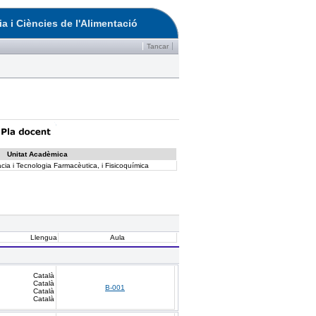
a i Ciències de l'Alimentació
Tancar
Unitat Acadèmica
ia i Tecnologia Farmacèutica, i Fisicoquímica
Llengua
Aula
Català
Català
B-001
Català
Català