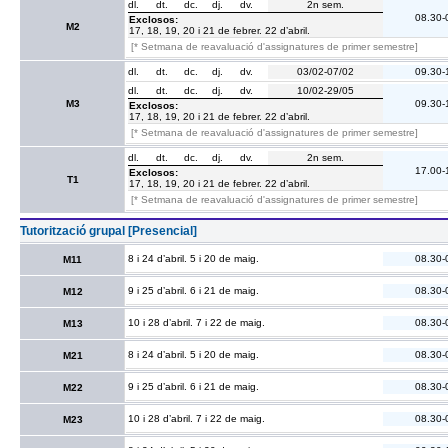
dl.
dt.
dc.
dj.
dv.
2n sem.
08.30-
Exclosos:
M2
17, 18, 19, 20 i 21 de febrer. 22 d’abril.
[* Setmana de reavaluació d'assignatures de primer semestre]
dl.
dt.
dc.
dj.
dv.
03/02-07/02
09.30-
dl.
dt.
dc.
dj.
dv.
10/02-29/05
M3
09.30-
Exclosos:
17, 18, 19, 20 i 21 de febrer. 22 d’abril.
[* Setmana de reavaluació d'assignatures de primer semestre]
dl.
dt.
dc.
dj.
dv.
2n sem.
17.00-
Exclosos:
T1
17, 18, 19, 20 i 21 de febrer. 22 d’abril.
[* Setmana de reavaluació d'assignatures de primer semestre]
Tutorització grupal [Presencial]
8 i 24 d’abril. 5 i 20 de maig.
08.30-
M11
9 i 25 d’abril. 6 i 21 de maig.
08.30-
M12
10 i 28 d’abril. 7 i 22 de maig.
08.30-
M13
8 i 24 d’abril. 5 i 20 de maig.
08.30-
M21
9 i 25 d’abril. 6 i 21 de maig.
08.30-
M22
10 i 28 d’abril. 7 i 22 de maig.
08.30-
M23