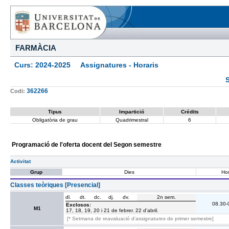
FARMÀCIA
Curs: 2024-2025 Assignatures - Horaris
362266
Codi:
Tipus
Impartició
Crédits
Obligatòria de grau
Quadrimestral
6
Programació de l'oferta docent del Segon semestre
Activitat
Grup
Dies
Hor
Classes teòriques [Presencial]
dl.
dt.
dc.
dj.
dv.
2n sem.
08.30-
Exclosos:
M1
17, 18, 19, 20 i 21 de febrer. 22 d’abril.
[* Setmana de reavaluació d'assignatures de primer semestre]