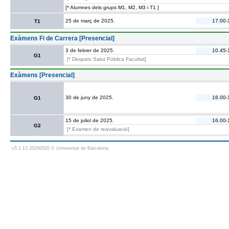
[* Alumnes dels grups M1, M2, M3 i T1 ]
25 de març de 2025.
17.00-
T1
Exàmens Fi de Carrera [Presencial]
3 de febrer de 2025.
10.45-
G1
[* Despatx Salut Pública Facultat]
Exàmens [Presencial]
30 de juny de 2025.
16.00-
G1
15 de juliol de 2025.
16.00-
G2
[* Examen de reavaluació]
v5.1.13 20250520 © Universitat de Barcelona