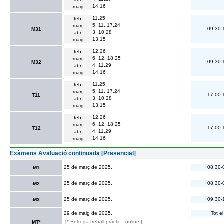
14,16
maig
11,25
feb.
5, 11, 17,24
març
09.30-
M31
3, 10,28
abr.
13,15
maig
12,26
feb.
6, 12, 18,25
març
09.30-
M32
4, 11,29
abr.
14,16
maig
11,25
feb.
5, 11, 17,24
març
17.00-
T11
3, 10,28
abr.
13,15
maig
12,26
feb.
6, 12, 18,25
març
17.00-
T12
4, 11,29
abr.
14,16
maig
Exàmens Avaluació continuada [Presencial]
25 de març de 2025.
08.30-
M1
25 de març de 2025.
08.30-
M2
25 de març de 2025.
09.30-
M3
29 de maig de 2025.
Tot el
[* Entrega treball pràctic - online ]
MT*