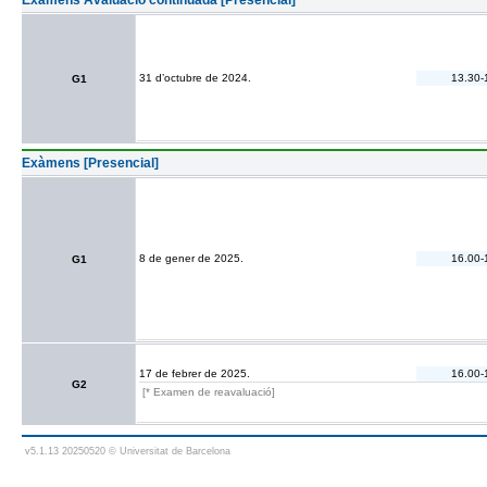
Exàmens Avaluació continuada [Presencial]
31 d’octubre de 2024.
13.30-
G1
Exàmens [Presencial]
8 de gener de 2025.
16.00-
G1
17 de febrer de 2025.
16.00-
G2
[* Examen de reavaluació]
v5.1.13 20250520 © Universitat de Barcelona