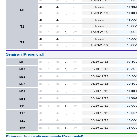
dl.
dt.
dc.
dj.
dv.
1r sem.
11.30-
M3
dl.
dt.
dc.
dj.
dv.
16/09-26/09
11.30-
dl.
dt.
dc.
dj.
dv.
1r sem.
17.00-
dl.
dt.
dc.
dj.
dv.
1r sem.
18.00-
T1
dl.
dt.
dc.
dj.
dv.
16/09-26/09
18.00-
dl.
dt.
dc.
dj.
dv.
1r sem.
15.00-
T2
dl.
dt.
dc.
dj.
dv.
16/09-26/09
15.00-
Seminari [Presencial]
dl.
dt.
dc.
dj.
dv.
03/10-19/12
09.30-
M11
dl.
dt.
dc.
dj.
dv.
03/10-19/12
09.30-
M12
dl.
dt.
dc.
dj.
dv.
03/10-19/12
10.30-
M21
dl.
dt.
dc.
dj.
dv.
03/10-19/12
10.30-
M22
dl.
dt.
dc.
dj.
dv.
03/10-19/12
11.30-
M31
dl.
dt.
dc.
dj.
dv.
03/10-19/12
11.30-
M32
dl.
dt.
dc.
dj.
dv.
03/10-19/12
18.00-
T11
dl.
dt.
dc.
dj.
dv.
03/10-19/12
18.00-
T12
dl.
dt.
dc.
dj.
dv.
03/10-19/12
15.00-
T21
dl.
dt.
dc.
dj.
dv.
03/10-19/12
15.00-
T22