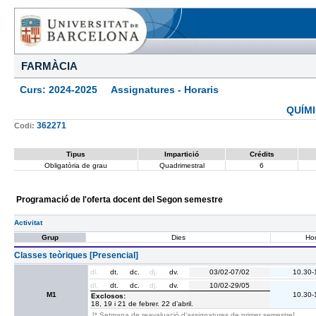
FARMÀCIA
Curs: 2024-2025 Assignatures - Horaris
QUÍMI
362271
Codi:
Tipus
Impartició
Crédits
Obligatòria de grau
Quadrimestral
6
Programació de l'oferta docent del Segon semestre
Activitat
Grup
Dies
Hor
Classes teòriques [Presencial]
dl.
dt.
dc.
dj.
dv.
03/02-07/02
10.30-
dl.
dt.
dc.
dj.
dv.
10/02-29/05
M1
10.30-
Exclosos:
18, 19 i 21 de febrer. 22 d’abril.
[* Setmana de reavaluació d'assignatures de primer semestre]