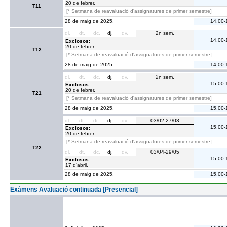
20 de febrer.
T11
[* Setmana de reavaluació d'assignatures de primer semestre]
28 de maig de 2025.
14.00-
dl.
dt.
dc.
dj.
dv.
2n sem.
14.00-
Exclosos:
20 de febrer.
T12
[* Setmana de reavaluació d'assignatures de primer semestre]
28 de maig de 2025.
14.00-
dl.
dt.
dc.
dj.
dv.
2n sem.
15.00-
Exclosos:
20 de febrer.
T21
[* Setmana de reavaluació d'assignatures de primer semestre]
28 de maig de 2025.
15.00-
dl.
dt.
dc.
dj.
dv.
03/02-27/03
15.00-
Exclosos:
20 de febrer.
[* Setmana de reavaluació d'assignatures de primer semestre]
T22
dl.
dt.
dc.
dj.
dv.
03/04-29/05
15.00-
Exclosos:
17 d’abril.
28 de maig de 2025.
15.00-
Exàmens Avaluació continuada [Presencial]