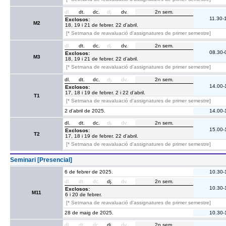
dl.
dt.
dc.
dj.
dv.
2n sem.
11.30-
Exclosos:
M2
18, 19 i 21 de febrer. 22 d’abril.
[* Setmana de reavaluació d'assignatures de primer semestre]
dl.
dt.
dc.
dj.
dv.
2n sem.
08.30-
Exclosos:
M3
18, 19 i 21 de febrer. 22 d’abril.
[* Setmana de reavaluació d'assignatures de primer semestre]
dl.
dt.
dc.
dj.
dv.
2n sem.
14.00-
Exclosos:
17, 18 i 19 de febrer. 2 i 22 d’abril.
T1
[* Setmana de reavaluació d'assignatures de primer semestre]
2 d’abril de 2025.
14.00-
dl.
dt.
dc.
dj.
dv.
2n sem.
15.00-
Exclosos:
T2
17, 18 i 19 de febrer. 22 d’abril.
[* Setmana de reavaluació d'assignatures de primer semestre]
Seminari [Presencial]
6 de febrer de 2025.
10.30-
dl.
dt.
dc.
dj.
dv.
2n sem.
10.30-
Exclosos:
M11
6 i 20 de febrer.
[* Setmana de reavaluació d'assignatures de primer semestre]
28 de maig de 2025.
10.30-
dl.
dt.
dc.
dj.
dv.
2n sem.