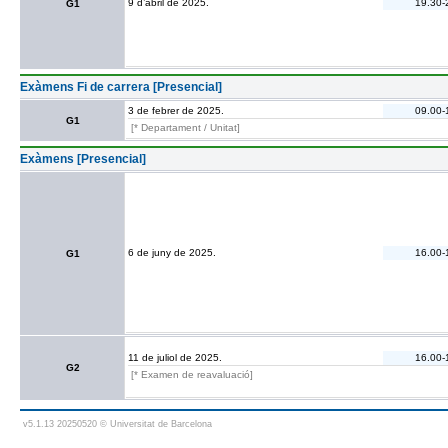
9 d’abril de 2025.
19.30-
G1
Exàmens Fi de carrera [Presencial]
3 de febrer de 2025.
09.00-
G1
[* Departament / Unitat]
Exàmens [Presencial]
6 de juny de 2025.
16.00-
G1
11 de juliol de 2025.
16.00-
G2
[* Examen de reavaluació]
v5.1.13 20250520 © Universitat de Barcelona