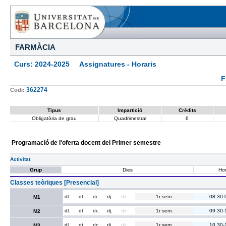
FARMÀCIA
Curs: 2024-2025 Assignatures - Horaris
F
362274
Codi:
Tipus
Impartició
Crédits
Obligatòria de grau
Quadrimestral
6
Programació de l'oferta docent del Primer semestre
Activitat
Grup
Dies
Hor
Classes teòriques [Presencial]
dl.
dt.
dc.
dj.
dv.
1r sem.
08.30-
M1
dl.
dt.
dc.
dj.
dv.
1r sem.
09.30-
M2
dl.
dt.
dc.
dj.
dv.
1r sem.
10.30-
M3