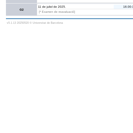
11 de juliol de 2025.
16.00-
G2
[* Examen de reavaluació]
v5.1.13 20250520 © Universitat de Barcelona