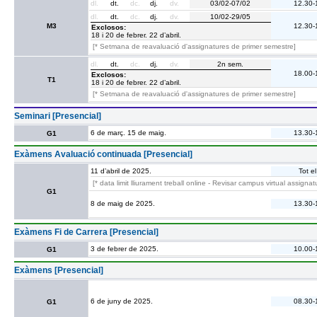
dl.
dt.
dc.
dj.
dv.
03/02-07/02
12.30-
dl.
dt.
dc.
dj.
dv.
10/02-29/05
M3
12.30-
Exclosos:
18 i 20 de febrer. 22 d’abril.
[* Setmana de reavaluació d'assignatures de primer semestre]
dl.
dt.
dc.
dj.
dv.
2n sem.
18.00-
Exclosos:
T1
18 i 20 de febrer. 22 d’abril.
[* Setmana de reavaluació d'assignatures de primer semestre]
Seminari [Presencial]
6 de març. 15 de maig.
13.30-
G1
Exàmens Avaluació continuada [Presencial]
11 d’abril de 2025.
Tot el
[* data limit lliurament treball online - Revisar campus virtual assignat
G1
8 de maig de 2025.
13.30-
Exàmens Fi de Carrera [Presencial]
3 de febrer de 2025.
10.00-
G1
Exàmens [Presencial]
6 de juny de 2025.
08.30-
G1