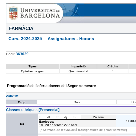
FARMÀCIA
Curs: 2024-2025 Assignatures - Horaris
363029
Codi:
Tipus
Impartició
Crédits
Optativa de grau
Quadrimestral
3
Programació de l'oferta docent del Segon semestre
Activitat
Grup
Dies
Hor
Classes teòriques [Presencial]
dl.
dt.
dc.
dj.
dv.
2n sem.
11.30-
Exclosos:
M1
18 i 20 de febrer. 22 d’abril.
[* Setmana de reavaluació d'assignatures de primer semestre]