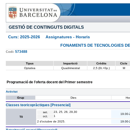
GESTIÓ DE CONTINGUTS DIGITALS
Curs: 2025-2026 Assignatures - Horaris
FONAMENTS DE TECNOLOGIES DE 
573488
Codi:
Tipus
Impartició
Crédits
Cicle
Optativa
Quadrimestral
2,5 (0t.+0p.)
M
Programació de l'oferta docent del Primer semestre
Activitat
Grup
Dies
Hor
Classes teoricopràctiques [Presencial]
23, 25, 26, 29,30
set.
19.00-
1
oct.
T0
2 d’octubre de 2025.
19.00-