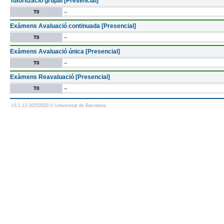
Tutorització grupal [Presencial]
T0
--
Exàmens Avaluació continuada [Presencial]
T0
--
Exàmens Avaluació única [Presencial]
T0
--
Exàmens Reavaluació [Presencial]
T0
--
v5.1.13 20250520 © Universitat de Barcelona