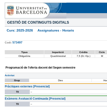
GESTIÓ DE CONTINGUTS DIGITALS
Curs: 2025-2026 Assignatures - Horaris
573497
Codi:
Tipus
Impartició
Crédits
Cicle
Obligatòria
Quadrimestral
7,5 (0t.+0p.)
M
Programació de l'oferta docent del Segon semestre
Activitat
Grup
Dies
Hor
Pràctiques externes [Presencial]
T0
--
Exàmens Avaluació Continuada [Presencial]
T0
--