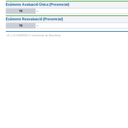
Exàmens Avaluació Única [Presencial]
T0
--
Exàmens Reavaluació [Presencial]
T0
--
v5.1.13 20250520 © Universitat de Barcelona