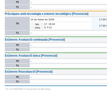
T0
--
T1
--
Pràctiques amb tecnologia o entorns tecnològics [Presencial]
10 de febrer de 2026.
17.00-
T0
17, 19,24
feb.
17.00-
3, 4,11
març
T1
--
Exàmens Avaluació continuada [Presencial]
T0
--
T1
Exàmens Avaluació única [Presencial]
T0
--
T1
Exàmens Reavaluació [Presencial]
T0
--
T1
v5.1.13 20250520 © Universitat de Barcelona