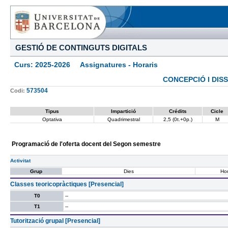
GESTIÓ DE CONTINGUTS DIGITALS
Curs: 2025-2026 Assignatures - Horaris
CONCEPCIÓ I DIS
573504
Codi:
Tipus
Impartició
Crédits
Cicle
Optativa
Quadrimestral
2,5 (0t.+0p.)
M
Programació de l'oferta docent del Segon semestre
Activitat
Grup
Dies
Hor
Classes teoricopràctiques [Presencial]
T0
--
T1
--
Tutorització grupal [Presencial]