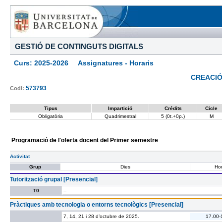
GESTIÓ DE CONTINGUTS DIGITALS
Curs: 2025-2026 Assignatures - Horaris
CREACIÓ
573793
Codi:
Tipus
Impartició
Crédits
Cicle
Obligatòria
Quadrimestral
5 (0t.+0p.)
M
Programació de l'oferta docent del Primer semestre
Activitat
Grup
Dies
Hor
Tutorització grupal [Presencial]
T0
--
Pràctiques amb tecnologia o entorns tecnològics [Presencial]
7, 14, 21 i 28 d’octubre de 2025.
17.00-