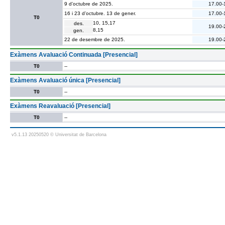
9 d’octubre de 2025.
17.00-
16 i 23 d’octubre. 13 de gener.
17.00-
T0
10, 15,17
des.
19.00-
8,15
gen.
22 de desembre de 2025.
19.00-
Exàmens Avaluació Continuada [Presencial]
T0
--
Exàmens Avaluació única [Presencial]
T0
--
Exàmens Reavaluació [Presencial]
T0
--
v5.1.13 20250520 © Universitat de Barcelona