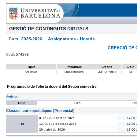
GESTIÓ DE CONTINGUTS DIGITALS
Curs: 2025-2026 Assignatures - Horaris
CREACIÓ DE 
574379
Codi:
Tipus
Impartició
Crédits
Cicle
Optativa
Quadrimestral
2,5 (0t.+0p.)
M
Programació de l'oferta docent del Segon semestre
Activitat
Grup
Dies
Hor
Classes teoricopràctiques [Presencial]
8, 15 i 22 d’abril de 2026.
17.00-
13, 20 i 27 d’abril de 2026.
17.00-
T0
29 d’abril de 2026.
17.00-