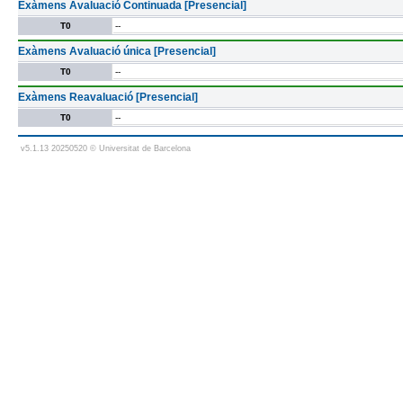
Exàmens Avaluació Continuada [Presencial]
T0
--
Exàmens Avaluació única [Presencial]
T0
--
Exàmens Reavaluació [Presencial]
T0
--
v5.1.13 20250520 © Universitat de Barcelona