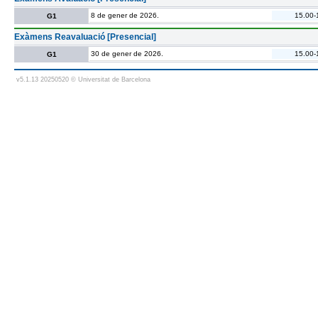
8 de gener de 2026.
15.00-
G1
Exàmens Reavaluació [Presencial]
30 de gener de 2026.
15.00-
G1
v5.1.13 20250520 © Universitat de Barcelona