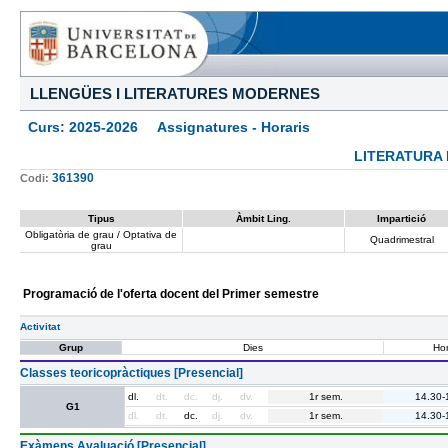
LLENGÜES I LITERATURES MODERNES
Curs: 2025-2026 Assignatures - Horaris
LITERATURA 
361390
Codi:
Tipus
Àmbit Ling.
Impartició
Obligatòria de grau / Optativa de
Quadrimestral
grau
Programació de l'oferta docent del Primer semestre
Activitat
Grup
Dies
Hor
Classes teoricopràctiques [Presencial]
dl.
dt.
dc.
dj.
dv.
1r sem.
14.30-
G1
dl.
dt.
dc.
dj.
dv.
1r sem.
14.30-
Exàmens Avaluació [Presencial]