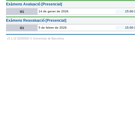
Exàmens Avaluació [Presencial]
14 de gener de 2026.
15.00-
G1
Exàmens Reavaluació [Presencial]
5 de febrer de 2026.
15.00-
G1
v5.1.13 20250520 © Universitat de Barcelona