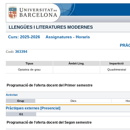
LLENGÜES I LITERATURES MODERNES
Curs: 2025-2026 Assignatures - Horaris
PRÀ
363394
Codi:
Tipus
Àmbit Ling.
Impartició
Optativa de grau
Quadrimestral
Programació de l'oferta docent del Primer semestre
Activitat
Grup
Dies
Hor
Pràctiques externes [Presencial]
G1
Programació de l'oferta docent del Segon semestre