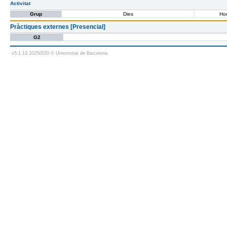
Activitat
Grup
Dies
Hor
Pràctiques externes [Presencial]
G2
v5.1.13 20250520 © Universitat de Barcelona