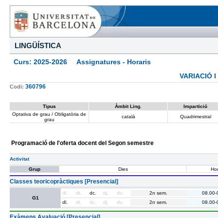
LINGÜÍSTICA
Curs: 2025-2026 Assignatures - Horaris
VARIACIÓ I
360796
Codi:
Tipus
Àmbit Ling.
Impartició
Optativa de grau / Obligatòria de
català
Quadrimestral
grau
Programació de l'oferta docent del Segon semestre
Activitat
Grup
Dies
Hor
Classes teoricopràctiques [Presencial]
dl.
dt.
dc.
dj.
dv.
2n sem.
08.00-
G1
dl.
dt.
dc.
dj.
dv.
2n sem.
08.00-
Exàmens Avaluació [Presencial]