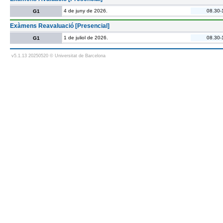
4 de juny de 2026.
08.30-
G1
Exàmens Reavaluació [Presencial]
1 de juliol de 2026.
08.30-
G1
v5.1.13 20250520 © Universitat de Barcelona