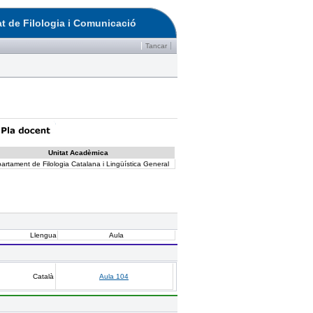
at de Filologia i Comunicació
Tancar
Unitat Acadèmica
artament de Filologia Catalana i Lingüística General
Llengua
Aula
Català
Aula 104