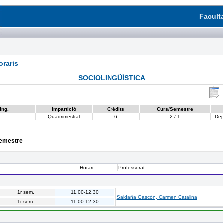
Facult
raris
SOCIOLINGÜÍSTICA
ing.
Impartició
Crédits
Curs/Semestre
Quadrimestral
6
2 / 1
Dep
semestre
Horari
Professorat
1r sem.
11.00-12.30
Saldaña Gascón, Carmen Catalina
1r sem.
11.00-12.30