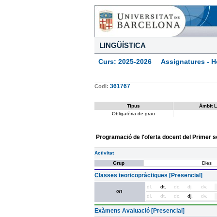
LINGÜÍSTICA
Curs: 2025-2026 Assignatures - Ho
361767
Codi:
Tipus
Àmbit L
Obligatòria de grau
Programació de l'oferta docent del Primer 
Activitat
Grup
Dies
Classes teoricopràctiques [Presencial]
dl.
dt.
dc.
dj.
dv.
G1
dl.
dt.
dc.
dj.
dv.
Exàmens Avaluació [Presencial]