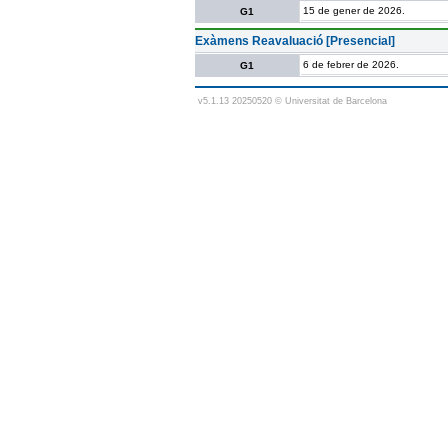
15 de gener de 2026.
G1
Exàmens Reavaluació [Presencial]
6 de febrer de 2026.
G1
v5.1.13 20250520 © Universitat de Barcelona