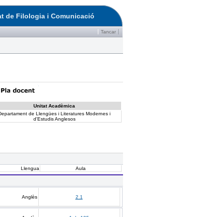
at de Filologia i Comunicació
Tancar
Unitat Acadèmica
Departament de Llengües i Literatures Modernes i
d'Estudis Anglesos
Llengua
Aula
Anglès
2.1