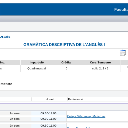
Facult
raris
GRAMÀTICA DESCRIPTIVA DE L'ANGLÈS I
ing.
Impartició
Crédits
Curs/Semestre
ès
Quadrimestral
6
null / 2; 2 / 2
semestre
Horari
Professorat
2n sem.
09.30-11.00
Celaya Villanueva, Maria Luz
2n sem.
09.30-11.00
2n sem.
09.30-11.00