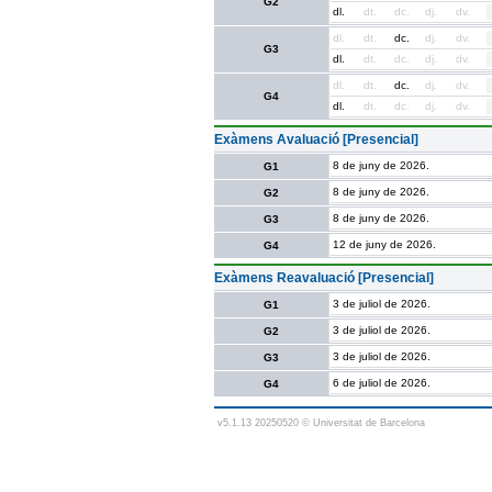
G2
dl.
dt.
dc.
dj.
dv.
dl.
dt.
dc.
dj.
dv.
G3
dl.
dt.
dc.
dj.
dv.
dl.
dt.
dc.
dj.
dv.
G4
dl.
dt.
dc.
dj.
dv.
Exàmens Avaluació [Presencial]
8 de juny de 2026.
G1
8 de juny de 2026.
G2
8 de juny de 2026.
G3
12 de juny de 2026.
G4
Exàmens Reavaluació [Presencial]
3 de juliol de 2026.
G1
3 de juliol de 2026.
G2
3 de juliol de 2026.
G3
6 de juliol de 2026.
G4
v5.1.13 20250520 © Universitat de Barcelona