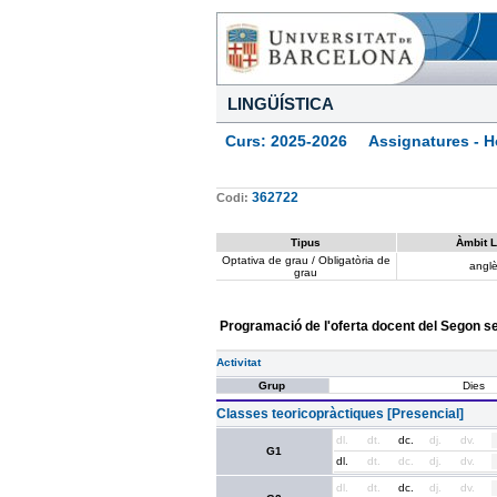
LINGÜÍSTICA
Curs: 2025-2026 Assignatures - Ho
362722
Codi:
Tipus
Àmbit L
Optativa de grau / Obligatòria de
angl
grau
Programació de l'oferta docent del Segon 
Activitat
Grup
Dies
Classes teoricopràctiques [Presencial]
dl.
dt.
dc.
dj.
dv.
G1
dl.
dt.
dc.
dj.
dv.
dl.
dt.
dc.
dj.
dv.