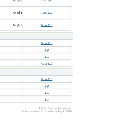
Anglès
Aula 105
Anglès
Aula 312
Anglès
Aula 113
Aula 110
1.2
1.1
Aula 110
Aula 110
1.2
1.1
3.3
Edició: Àrea de Tecnologies
Última actualització o validació:Aug 7, 2026