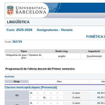
LINGÜÍSTICA
Curs: 2025-2026 Assignatures - Horaris
FONÈTICA 
362729
Codi:
Tipus
Àmbit Ling.
Impartició
Obligatòria de grau / Optativa de
anglès
Quadrimestral
grau
Programació de l'oferta docent del Primer semestre
Activitat
Grup
Dies
Hor
Classes teoricopràctiques [Presencial]
dl.
dt.
dc.
dj.
dv.
1r sem.
09.30-
G1
dl.
dt.
dc.
dj.
dv.
1r sem.
09.30-
dl.
dt.
dc.
dj.
dv.
1r sem.
09.30-