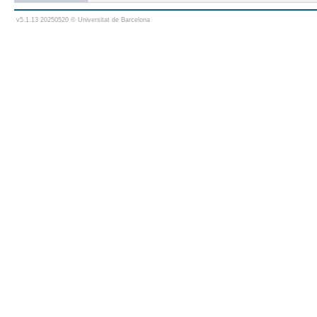
v5.1.13 20250520 © Universitat de Barcelona