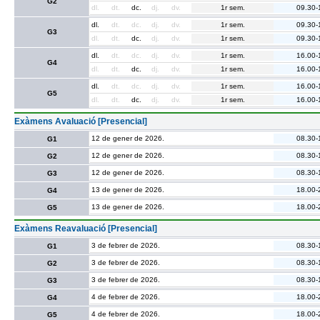
G2
dl.
dt.
dc.
dj.
dv.
1r sem.
09.30-
dl.
dt.
dc.
dj.
dv.
1r sem.
09.30-
G3
dl.
dt.
dc.
dj.
dv.
1r sem.
09.30-
dl.
dt.
dc.
dj.
dv.
1r sem.
16.00-
G4
dl.
dt.
dc.
dj.
dv.
1r sem.
16.00-
dl.
dt.
dc.
dj.
dv.
1r sem.
16.00-
G5
dl.
dt.
dc.
dj.
dv.
1r sem.
16.00-
Exàmens Avaluació [Presencial]
12 de gener de 2026.
08.30-
G1
12 de gener de 2026.
08.30-
G2
12 de gener de 2026.
08.30-
G3
13 de gener de 2026.
18.00-
G4
13 de gener de 2026.
18.00-
G5
Exàmens Reavaluació [Presencial]
3 de febrer de 2026.
08.30-
G1
3 de febrer de 2026.
08.30-
G2
3 de febrer de 2026.
08.30-
G3
4 de febrer de 2026.
18.00-
G4
4 de febrer de 2026.
18.00-
G5