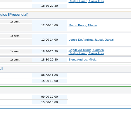
Realpe Duran, Sonia Ines
18.30-20.30
gics [Presencial]
1r sem.
12.00-14.00
Martín Pérez, Alberto
1r sem.
12.00-14.00
Lopez De Aguileta Jaussi, Garazi
Capdevila Murillo, Carmen
1r sem.
18.30-20.30
Realpe Duran, Sonia Ines
1r sem.
18.30-20.30
Sierra Andres, Mireia
l]
09.00-12.00
15.00-18.00
09.00-12.00
15.00-18.00