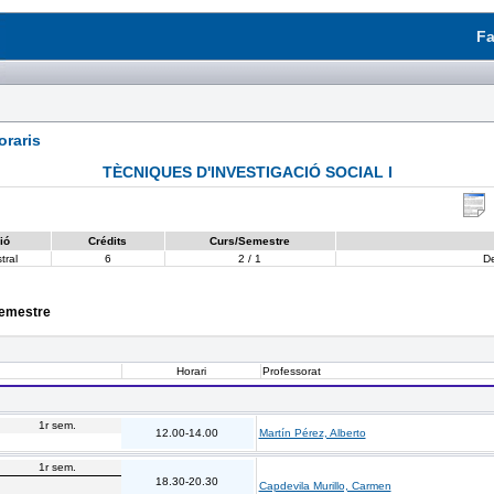
Fa
raris
TÈCNIQUES D'INVESTIGACIÓ SOCIAL I
ió
Crédits
Curs/Semestre
tral
6
2 / 1
D
semestre
Horari
Professorat
1r sem.
12.00-14.00
Martín Pérez, Alberto
1r sem.
18.30-20.30
Capdevila Murillo, Carmen