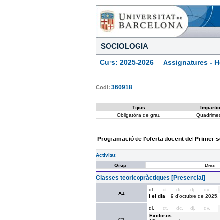
SOCIOLOGIA
Curs: 2025-2026 Assignatures - Ho
360918
Codi:
Tipus
Impartic
Obligatòria de grau
Quadrimes
Programació de l'oferta docent del Primer 
Activitat
Grup
Dies
Classes teoricopràctiques [Presencial]
dl.
dt.
dc.
dj.
dv.
A1
i el dia
9 d’octubre de 2025.
dl.
dt.
dc.
dj.
dv.
Exclosos:
C1