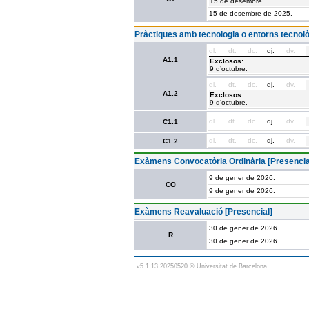
15 de desembre.
15 de desembre de 2025.
Pràctiques amb tecnologia o entorns tecnolò
dl.
dt.
dc.
dj.
dv.
A1.1
Exclosos:
9 d’octubre.
dl.
dt.
dc.
dj.
dv.
A1.2
Exclosos:
9 d’octubre.
dl.
dt.
dc.
dj.
dv.
C1.1
dl.
dt.
dc.
dj.
dv.
C1.2
Exàmens Convocatòria Ordinària [Presencia
9 de gener de 2026.
CO
9 de gener de 2026.
Exàmens Reavaluació [Presencial]
30 de gener de 2026.
R
30 de gener de 2026.
v5.1.13 20250520 © Universitat de Barcelona