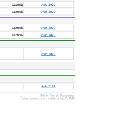
Castellà
Aula 1020
Castellà
Aula 1020
Castellà
Aula 1020
Castellà
Aula 1020
Aula 1022
Aula 2102
Edició: Àrea de Tecnologies
Última actualització o validació:Aug 7, 2026