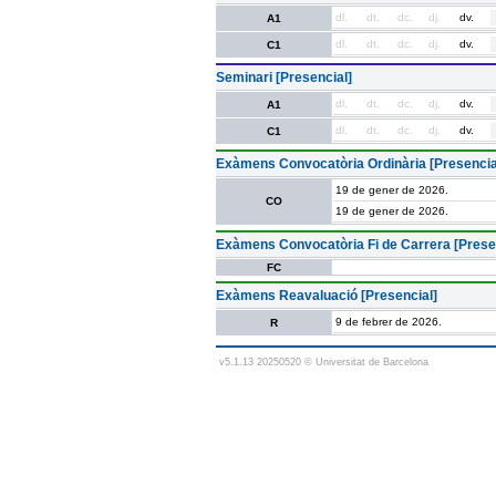
dl.
dt.
dc.
dj.
dv.
A1
dl.
dt.
dc.
dj.
dv.
C1
Seminari [Presencial]
dl.
dt.
dc.
dj.
dv.
A1
dl.
dt.
dc.
dj.
dv.
C1
Exàmens Convocatòria Ordinària [Presencia
19 de gener de 2026.
CO
19 de gener de 2026.
Exàmens Convocatòria Fi de Carrera [Prese
FC
Exàmens Reavaluació [Presencial]
9 de febrer de 2026.
R
v5.1.13 20250520 © Universitat de Barcelona