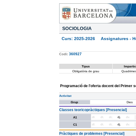
SOCIOLOGIA
Curs: 2025-2026 Assignatures - Ho
360927
Codi:
Tipus
Impartic
Obligatòria de grau
Quadrimes
Programació de l'oferta docent del Primer 
Activitat
Grup
Dies
Classes teoricopràctiques [Presencial]
dl.
dt.
dc.
dj.
dv.
A1
dl.
dt.
dc.
dj.
dv.
C1
Pràctiques de problemes [Presencial]