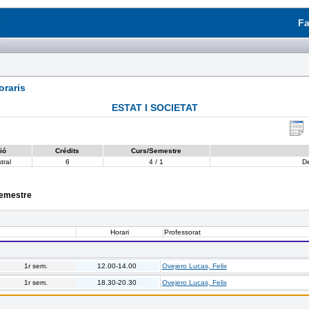
Fa
raris
ESTAT I SOCIETAT
ió
Crédits
Curs/Semestre
tral
6
4 / 1
D
semestre
Horari
Professorat
1r sem.
12.00-14.00
Ovejero Lucas, Felix
1r sem.
18.30-20.30
Ovejero Lucas, Felix