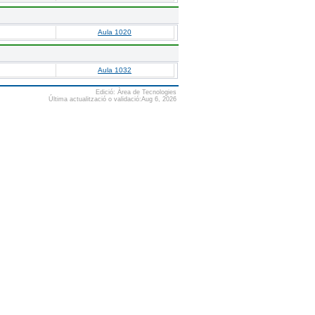
Aula 1020
Aula 1032
Edició: Àrea de Tecnologies
Última actualització o validació:Aug 6, 2026