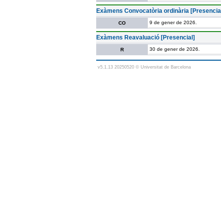
Exàmens Convocatòria ordinària [Presencia
9 de gener de 2026.
CO
Exàmens Reavaluació [Presencial]
30 de gener de 2026.
R
v5.1.13 20250520 © Universitat de Barcelona