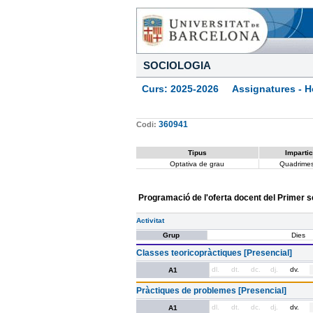
SOCIOLOGIA
Curs: 2025-2026 Assignatures - Ho
360941
Codi:
Tipus
Impartic
Optativa de grau
Quadrimes
Programació de l'oferta docent del Primer 
Activitat
Grup
Dies
Classes teoricopràctiques [Presencial]
dl.
dt.
dc.
dj.
dv.
A1
Pràctiques de problemes [Presencial]
dl.
dt.
dc.
dj.
dv.
A1