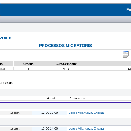
Fa
raris
PROCESSOS MIGRATORIS
ió
Crédits
Curs/Semestre
tral
3
4 / 1
D
semestre
Horari
Professorat
1r sem.
12.00-13.00
Lopez Villanueva, Cristina
1r sem.
13.00-14.00
Lopez Villanueva, Cristina