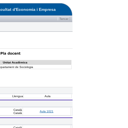
cultat d'Economia i Empresa
Tancar
Unitat Acadèmica
epartament de Sociologia
Llengua
Aula
Català
Aula 1021
Català
Català