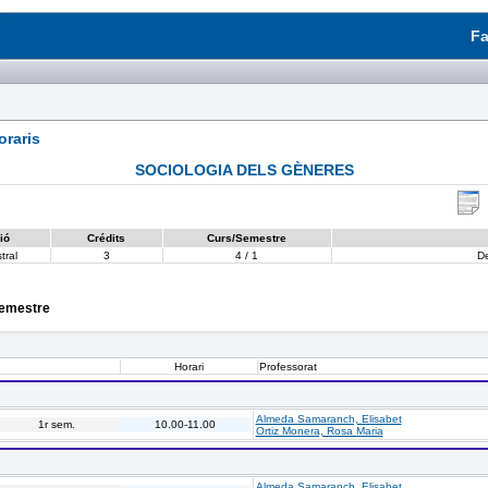
Fa
raris
SOCIOLOGIA DELS GÈNERES
ió
Crédits
Curs/Semestre
tral
3
4 / 1
D
semestre
Horari
Professorat
Almeda Samaranch, Elisabet
1r sem.
10.00-11.00
Ortiz Monera, Rosa Maria
Almeda Samaranch, Elisabet