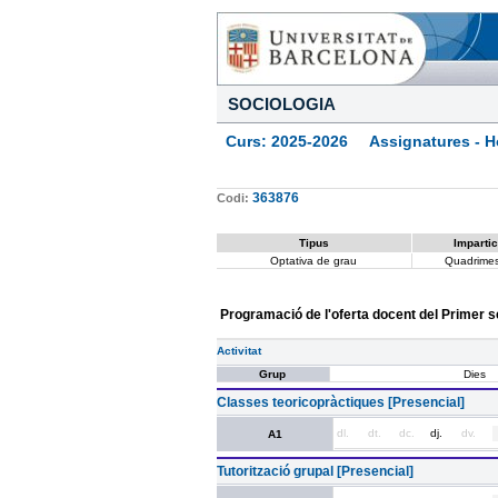
SOCIOLOGIA
Curs: 2025-2026 Assignatures - Ho
363876
Codi:
Tipus
Impartic
Optativa de grau
Quadrimes
Programació de l'oferta docent del Primer 
Activitat
Grup
Dies
Classes teoricopràctiques [Presencial]
dl.
dt.
dc.
dj.
dv.
A1
Tutorització grupal [Presencial]