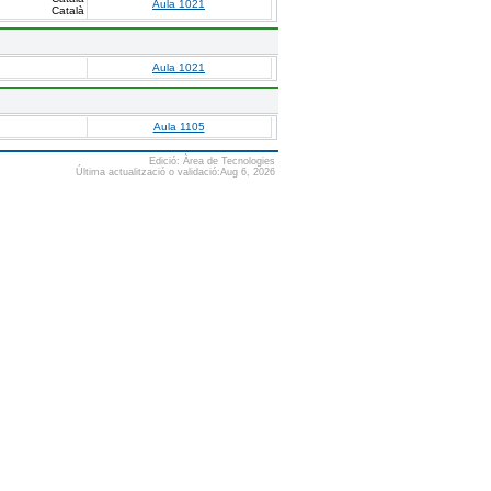
Aula 1021
Català
Aula 1021
Aula 1105
Edició: Àrea de Tecnologies
Última actualització o validació:Aug 6, 2026