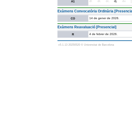
dl.
dt.
dc.
dj.
dv.
A1
Exàmens Convocatòria Ordinària [Presencia
14 de gener de 2026.
CO
Exàmens Reavaluació [Presencial]
4 de febrer de 2026.
R
v5.1.13 20250520 © Universitat de Barcelona