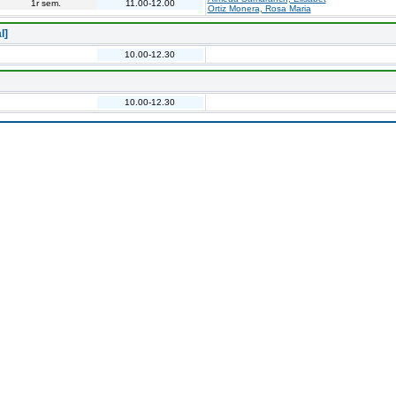
1r sem.
11.00-12.00
Ortiz Monera, Rosa Maria
l]
10.00-12.30
10.00-12.30