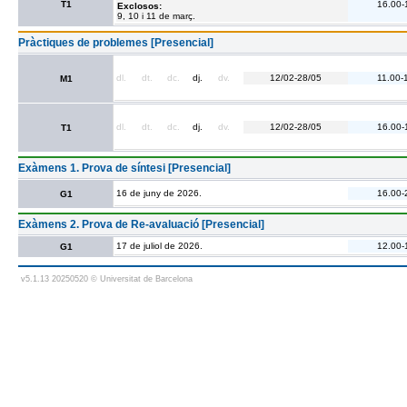
T1
16.00-
Exclosos:
9, 10 i 11 de març.
Pràctiques de problemes [Presencial]
dl.
dt.
dc.
dj.
dv.
12/02-28/05
11.00-
M1
dl.
dt.
dc.
dj.
dv.
12/02-28/05
16.00-
T1
Exàmens 1. Prova de síntesi [Presencial]
16 de juny de 2026.
16.00-
G1
Exàmens 2. Prova de Re-avaluació [Presencial]
17 de juliol de 2026.
12.00-
G1
v5.1.13 20250520 © Universitat de Barcelona