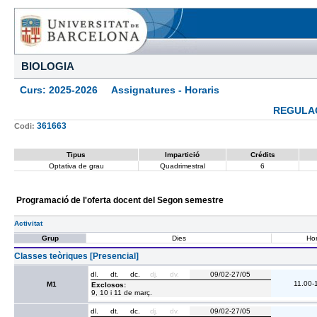
BIOLOGIA
Curs: 2025-2026 Assignatures - Horaris
REGULA
361663
Codi:
Tipus
Impartició
Crédits
Optativa de grau
Quadrimestral
6
Programació de l'oferta docent del Segon semestre
Activitat
Grup
Dies
Hor
Classes teòriques [Presencial]
dl.
dt.
dc.
dj.
dv.
09/02-27/05
11.00-
M1
Exclosos:
9, 10 i 11 de març.
dl.
dt.
dc.
dj.
dv.
09/02-27/05