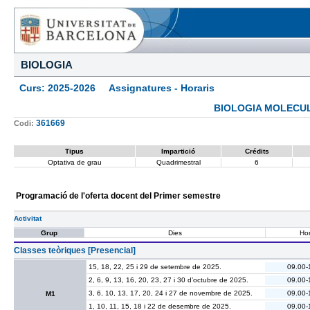
BIOLOGIA
Curs: 2025-2026 Assignatures - Horaris
BIOLOGIA MOLECUL
361669
Codi:
Tipus
Impartició
Crédits
Optativa de grau
Quadrimestral
6
Programació de l'oferta docent del Primer semestre
Activitat
Grup
Dies
Hor
Classes teòriques [Presencial]
15, 18, 22, 25 i 29 de setembre de 2025.
09.00-
2, 6, 9, 13, 16, 20, 23, 27 i 30 d’octubre de 2025.
09.00-
3, 6, 10, 13, 17, 20, 24 i 27 de novembre de 2025.
09.00-
M1
1, 10, 11, 15, 18 i 22 de desembre de 2025.
09.00-