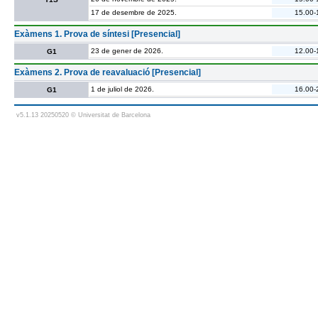
17 de desembre de 2025.
15.00-
Exàmens 1. Prova de síntesi [Presencial]
23 de gener de 2026.
12.00-
G1
Exàmens 2. Prova de reavaluació [Presencial]
1 de juliol de 2026.
16.00-
G1
v5.1.13 20250520 © Universitat de Barcelona