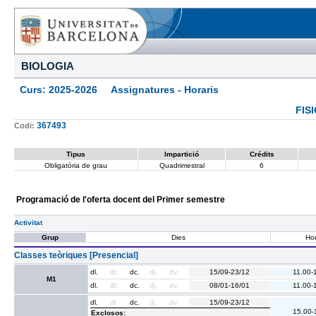
BIOLOGIA
Curs: 2025-2026 Assignatures - Horaris
FIS
367493
Codi:
Tipus
Impartició
Crédits
Obligatòria de grau
Quadrimestral
6
Programació de l'oferta docent del Primer semestre
Activitat
Grup
Dies
Hor
Classes teòriques [Presencial]
dl.
dt.
dc.
dj.
dv.
15/09-23/12
11.00-
M1
dl.
dt.
dc.
dj.
dv.
08/01-16/01
11.00-
dl.
dt.
dc.
dj.
dv.
15/09-23/12
15.00-
Exclosos: