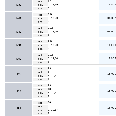
1,15
oct.
5, 12,19
11.00-
M32
nov.
3
des.
2,9
oct.
6, 13,20
08.00-
M41
nov.
4
des.
2,16
oct.
6, 13,20
08.00-
M42
nov.
4
des.
2,9
oct.
6, 13,20
11.00-
M51
nov.
4
des.
2,16
oct.
6, 13,20
11.00-
M52
nov.
4
des.
29
set.
6
oct.
15.00-
T11
3, 10,17
nov.
1
des.
29
set.
13
oct.
15.00-
T12
3, 10,17
nov.
1
des.
29
set.
6
oct.
18.00-
T21
3, 10,17
nov.
1
des.