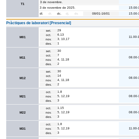
3 de novembre.
T1
3 de novembre de 2025.
15.00-
dl.
dt.
dc.
dj.
dv.
08/01-16/01
15.00-
Pràctiques de laboratori [Presencial]
29
set.
6,13
oct.
11.00-
M01
3, 10,17
nov.
1
des.
30
set.
7
oct.
08.00-
M11
4, 11,18
nov.
2
des.
30
set.
14
oct.
08.00-
M12
4, 11,18
nov.
2
des.
1,8
oct.
5, 12,19
08.00-
M21
nov.
3
des.
1,15
oct.
5, 12,19
08.00-
M22
nov.
3
des.
1,8
oct.
5, 12,19
11.00-
M31
nov.
3
des.