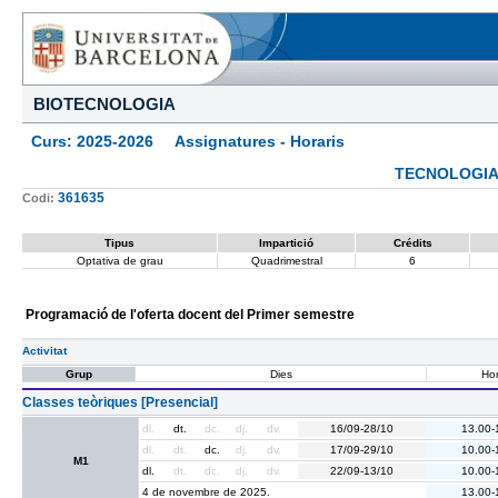
BIOTECNOLOGIA
Curs: 2025-2026 Assignatures - Horaris
TECNOLOGIA
361635
Codi:
Tipus
Impartició
Crédits
Optativa de grau
Quadrimestral
6
Programació de l'oferta docent del Primer semestre
Activitat
Grup
Dies
Hor
Classes teòriques [Presencial]
dl.
dt.
dc.
dj.
dv.
16/09-28/10
13.00-
dl.
dt.
dc.
dj.
dv.
17/09-29/10
10.00-
M1
dl.
dt.
dc.
dj.
dv.
22/09-13/10
10.00-
4 de novembre de 2025.
13.00-