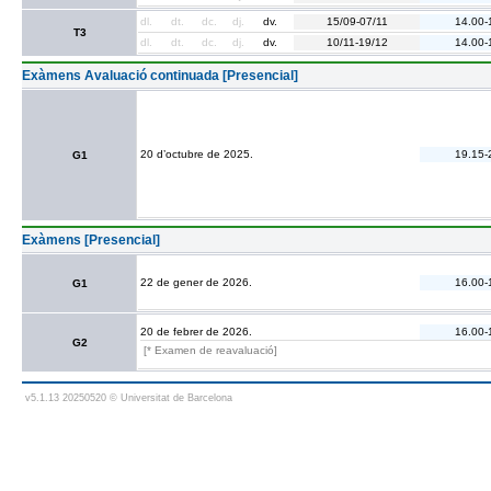
dl.
dt.
dc.
dj.
dv.
15/09-07/11
14.00-
T3
dl.
dt.
dc.
dj.
dv.
10/11-19/12
14.00-
Exàmens Avaluació continuada [Presencial]
20 d’octubre de 2025.
19.15-
G1
Exàmens [Presencial]
22 de gener de 2026.
16.00-
G1
20 de febrer de 2026.
16.00-
G2
[* Examen de reavaluació]
v5.1.13 20250520 © Universitat de Barcelona