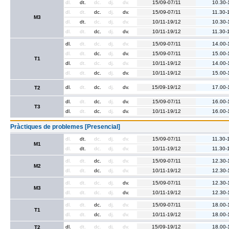
dl.
dt.
dc.
dj.
dv.
15/09-07/11
10.30-
dl.
dt.
dc.
dj.
dv.
15/09-07/11
11.30-
M3
dl.
dt.
dc.
dj.
dv.
10/11-19/12
10.30-
dl.
dt.
dc.
dj.
dv.
10/11-19/12
11.30-
dl.
dt.
dc.
dj.
dv.
15/09-07/11
14.00-
dl.
dt.
dc.
dj.
dv.
15/09-07/11
15.00-
T1
dl.
dt.
dc.
dj.
dv.
10/11-19/12
14.00-
dl.
dt.
dc.
dj.
dv.
10/11-19/12
15.00-
dl.
dt.
dc.
dj.
dv.
15/09-19/12
17.00-
T2
dl.
dt.
dc.
dj.
dv.
15/09-07/11
16.00-
T3
dl.
dt.
dc.
dj.
dv.
10/11-19/12
16.00-
Pràctiques de problemes [Presencial]
dl.
dt.
dc.
dj.
dv.
15/09-07/11
11.30-
M1
dl.
dt.
dc.
dj.
dv.
10/11-19/12
11.30-
dl.
dt.
dc.
dj.
dv.
15/09-07/11
12.30-
M2
dl.
dt.
dc.
dj.
dv.
10/11-19/12
12.30-
dl.
dt.
dc.
dj.
dv.
15/09-07/11
12.30-
M3
dl.
dt.
dc.
dj.
dv.
10/11-19/12
12.30-
dl.
dt.
dc.
dj.
dv.
15/09-07/11
18.00-
T1
dl.
dt.
dc.
dj.
dv.
10/11-19/12
18.00-
dl.
dt.
dc.
dj.
dv.
15/09-19/12
18.00-
T2