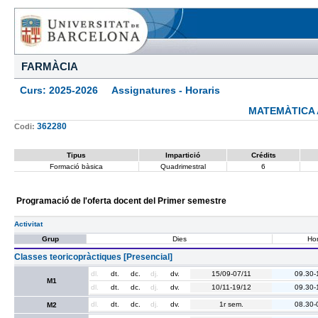
FARMÀCIA
Curs: 2025-2026 Assignatures - Horaris
MATEMÀTICA 
362280
Codi:
Tipus
Impartició
Crédits
Formació bàsica
Quadrimestral
6
Programació de l'oferta docent del Primer semestre
Activitat
Grup
Dies
Hor
Classes teoricopràctiques [Presencial]
dl.
dt.
dc.
dj.
dv.
15/09-07/11
09.30-
M1
dl.
dt.
dc.
dj.
dv.
10/11-19/12
09.30-
dl.
dt.
dc.
dj.
dv.
1r sem.
08.30-
M2