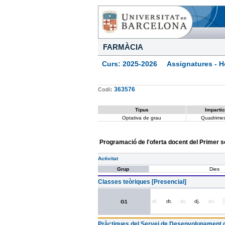
FARMÀCIA
Curs: 2025-2026 Assignatures - Ho
363576
Codi:
Tipus
Impartic
Optativa de grau
Quadrimes
Programació de l'oferta docent del Primer 
Activitat
Grup
Dies
Classes teòriques [Presencial]
dl.
dt.
dc.
dj.
dv.
G1
Pràctiques del Servei de Desenvolupament 