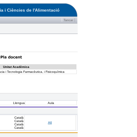
a i Ciències de l'Alimentació
Tancar
Unitat Acadèmica
ia i Tecnologia Farmacèutica, i Fisicoquímica
Llengua
Aula
Català
Català
A6
Català
Català