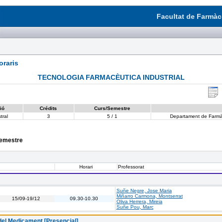
Facultat de Farmàci
raris
TECNOLOGIA FARMACÈUTICA INDUSTRIAL
ió
Crédits
Curs/Semestre
tral
3
5 / 1
Departament de Farmàc
semestre
Horari
Professorat
Suñe Negre, Jose Maria
Miñarro Carmona, Montserrat
15/09-19/12
09.30-10.30
Oliva Herrera, Mireia
Suñe Pou, Marc
del Medicament [Presencial]