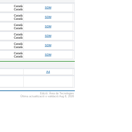
Català
SDM
Català
Català
SDM
Català
Català
SDM
Català
Català
SDM
Català
Català
SDM
Català
Català
SDM
Català
A4
Edició: Àrea de Tecnologies
Última actualització o validació:Aug 8, 2026