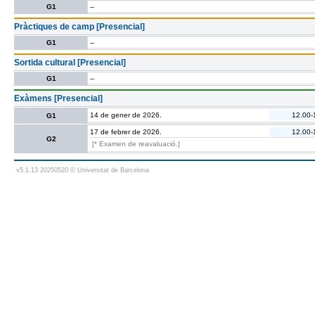
G1
--
Pràctiques de camp [Presencial]
G1
--
Sortida cultural [Presencial]
G1
--
Exàmens [Presencial]
14 de gener de 2026.
12.00-
G1
17 de febrer de 2026.
12.00-
G2
[* Examen de reavaluació.]
v5.1.13 20250520 © Universitat de Barcelona