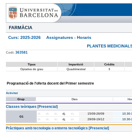
FARMÀCIA
Curs: 2025-2026 Assignatures - Horaris
PLANTES MEDICINALS
363581
Codi:
Tipus
Impartició
Crédits
Optativa de grau
Quadrimestral
3
Programació de l'oferta docent del Primer semestre
Activitat
Grup
Dies
Hor
Classes teòriques [Presencial]
dl.
dt.
dc.
dj.
dv.
15/09-26/09
10.30-
G1
dl.
dt.
dc.
dj.
dv.
29/09-19/12
10.30-
Pràctiques amb tecnologia o entorns tecnològics [Presencial]