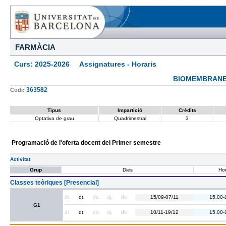
FARMÀCIA
Curs: 2025-2026 Assignatures - Horaris
BIOMEMBRANES
363582
Codi:
Tipus
Impartició
Crédits
Optativa de grau
Quadrimestral
3
Programació de l'oferta docent del Primer semestre
Activitat
Grup
Dies
Hor
Classes teòriques [Presencial]
dl.
dt.
dc.
dj.
dv.
15/09-07/11
15.00-
G1
dl.
dt.
dc.
dj.
dv.
10/11-19/12
15.00-