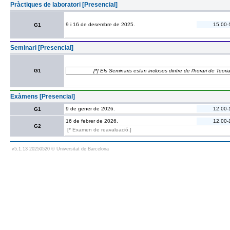
Pràctiques de laboratori [Presencial]
9 i 16 de desembre de 2025.
15.00-
G1
Seminari [Presencial]
G1
[*] Els Seminaris estan inclosos dintre de l'horari de Teori
Exàmens [Presencial]
9 de gener de 2026.
12.00-
G1
16 de febrer de 2026.
12.00-
G2
[* Examen de reavaluació.]
v5.1.13 20250520 © Universitat de Barcelona