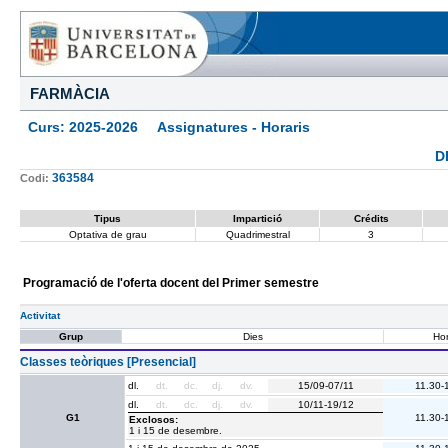
FARMÀCIA
Curs: 2025-2026 Assignatures - Horaris
D
363584
Codi:
Tipus
Impartició
Crédits
Optativa de grau
Quadrimestral
3
Programació de l'oferta docent del Primer semestre
Activitat
Grup
Dies
Hor
Classes teòriques [Presencial]
dl.
dt.
dc.
dj.
dv.
15/09-07/11
11.30-
dl.
dt.
dc.
dj.
dv.
10/11-19/12
G1
11.30-
Exclosos:
1 i 15 de desembre.