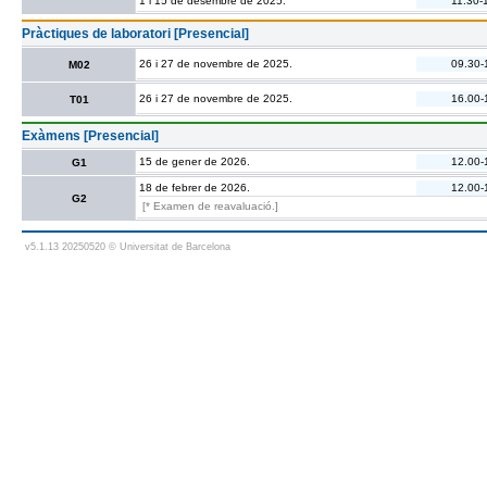
1 i 15 de desembre de 2025.
11.30-
Pràctiques de laboratori [Presencial]
26 i 27 de novembre de 2025.
09.30-
M02
26 i 27 de novembre de 2025.
16.00-
T01
Exàmens [Presencial]
15 de gener de 2026.
12.00-
G1
18 de febrer de 2026.
12.00-
G2
[* Examen de reavaluació.]
v5.1.13 20250520 © Universitat de Barcelona