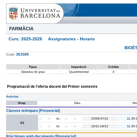
FARMÀCIA
Curs: 2025-2026 Assignatures - Horaris
BIOÈ
363589
Codi:
Tipus
Impartició
Crédits
Optativa de grau
Quadrimestral
3
Programació de l'oferta docent del Primer semestre
Activitat
Grup
Dies
Hor
Classes teòriques [Presencial]
dl.
dt.
dc.
dj.
dv.
15/09-07/11
11.30-
G1
dl.
dt.
dc.
dj.
dv.
10/11-19/12
11.30-
Pràctiques amb documents [Presencial]