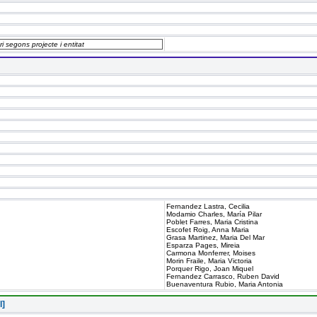
ri segons projecte i entitat
Fernandez Lastra, Cecilia
Modamio Charles, María Pilar
Poblet Farres, Maria Cristina
Escofet Roig, Anna Maria
Grasa Martinez, Maria Del Mar
Esparza Pages, Mireia
Carmona Monferrer, Moises
Morin Fraile, Maria Victoria
Porquer Rigo, Joan Miquel
Fernandez Carrasco, Ruben David
Buenaventura Rubio, Maria Antonia
l]