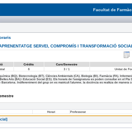
Facultat de Farmàci
raris
APRENENTATGE SERVEI, COMPROMÍS I TRANSFORMACIÓ SOCIA
ió
Crédits
Curs/Semestre
tral
6
3 / 1
Unitat de For
mica (BQ), Biotecnologia (BT), Ciències Ambientals (CA), Biologia (BI), Farmàcia (FA), Infermeria (
elles Arts (BA) i Educació Social (ES). Els horaris de l'assignatura es poden consultar en el Pla 
de Barcelona. Indiferentment del grup on es matriculi l'alumne, la docència es realitza de manera c
semestre
Horari
Professorat
cial]