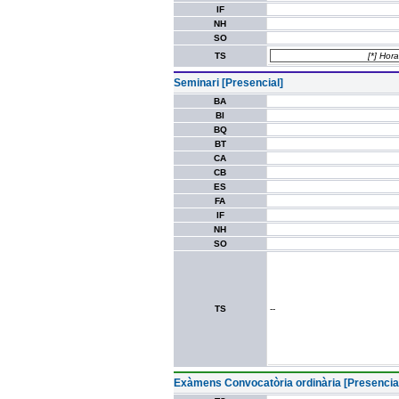
IF
NH
SO
TS
[*] Hora
Seminari [Presencial]
BA
BI
BQ
BT
CA
CB
ES
FA
IF
NH
SO
TS
--
Exàmens Convocatòria ordinària [Presencia