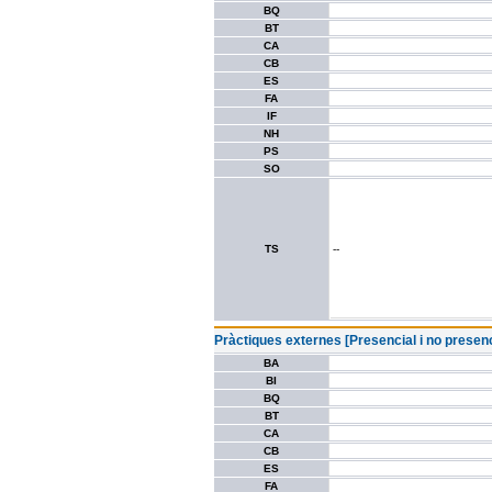
BQ
BT
CA
CB
ES
FA
IF
NH
PS
SO
TS
--
Pràctiques externes [Presencial i no presenc
BA
BI
BQ
BT
CA
CB
ES
FA