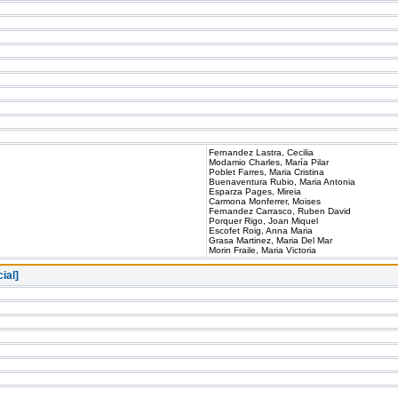
Fernandez Lastra, Cecilia
Modamio Charles, María Pilar
Poblet Farres, Maria Cristina
Buenaventura Rubio, Maria Antonia
Esparza Pages, Mireia
Carmona Monferrer, Moises
Fernandez Carrasco, Ruben David
Porquer Rigo, Joan Miquel
Escofet Roig, Anna Maria
Grasa Martinez, Maria Del Mar
Morin Fraile, Maria Victoria
ial]