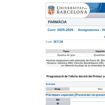
FARMÀCIA
Curs: 2025-2026 Assignatures - Ho
367138
Codi:
Tipus
Impartic
Optativa de grau
Quadrimes
Aquesta assignatura està adreçada als Graus de: Bioquí
Humana i Dietètica (NH), Ciències Biomèdiques (CB), B
en diferents facultats de la Universitat 
Programació de l'oferta docent del Primer 
Activitat
Grup
Dies
Pràctiques especials [Presencial i no presen
BA
BI