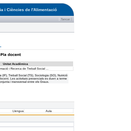
a i Ciències de l'Alimentació
Tancar
L
Unitat Acadèmica
mació i Recerca de Treball Social ...
IF), Treball Social (TS), Sociologia (SO), Nutrició
Docent. Les activitats presencials es duen a terme
onjunta i transversal entre els Graus.
Llengua
Aula